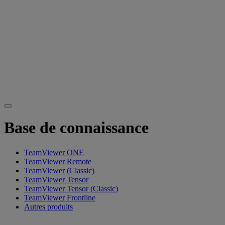
Base de connaissance
TeamViewer ONE
TeamViewer Remote
TeamViewer (Classic)
TeamViewer Tensor
TeamViewer Tensor (Classic)
TeamViewer Frontline
Autres produits