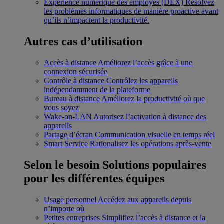
Expérience numérique des employés (DEX)
Résolvez
les problèmes informatiques de manière proactive avant
qu’ils n’impactent la productivité.
Autres cas d’utilisation
Accès à distance
Améliorez l’accès grâce à une
connexion sécurisée
Contrôle à distance
Contrôlez les appareils
indépendamment de la plateforme
Bureau à distance
Améliorez la productivité où que
vous soyez
Wake-on-LAN
Autorisez l’activation à distance des
appareils
Partage d’écran
Communication visuelle en temps réel
Smart Service
Rationalisez les opérations après-vente
Selon le besoin
Solutions populaires
pour les différentes équipes
Usage personnel
Accédez aux appareils depuis
n’importe où
Petites entreprises
Simplifiez l’accès à distance et la