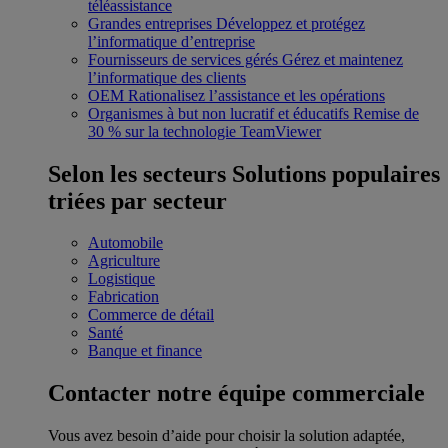
téléassistance
Grandes entreprises
Développez et protégez
l’informatique d’entreprise
Fournisseurs de services gérés
Gérez et maintenez
l’informatique des clients
OEM
Rationalisez l’assistance et les opérations
Organismes à but non lucratif et éducatifs
Remise de
30 % sur la technologie TeamViewer
Selon les secteurs
Solutions populaires
triées par secteur
Automobile
Agriculture
Logistique
Fabrication
Commerce de détail
Santé
Banque et finance
Contacter notre équipe commerciale
Vous avez besoin d’aide pour choisir la solution adaptée,