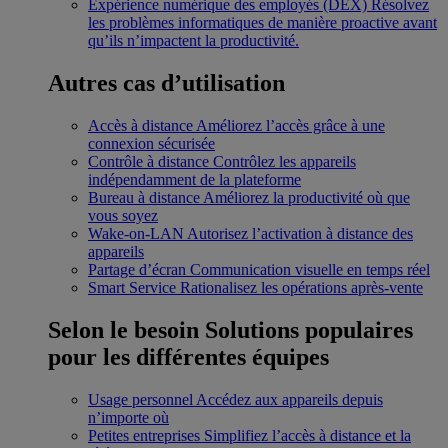
Expérience numérique des employés (DEX)
Résolvez
les problèmes informatiques de manière proactive avant
qu’ils n’impactent la productivité.
Autres cas d’utilisation
Accès à distance
Améliorez l’accès grâce à une
connexion sécurisée
Contrôle à distance
Contrôlez les appareils
indépendamment de la plateforme
Bureau à distance
Améliorez la productivité où que
vous soyez
Wake-on-LAN
Autorisez l’activation à distance des
appareils
Partage d’écran
Communication visuelle en temps réel
Smart Service
Rationalisez les opérations après-vente
Selon le besoin
Solutions populaires
pour les différentes équipes
Usage personnel
Accédez aux appareils depuis
n’importe où
Petites entreprises
Simplifiez l’accès à distance et la