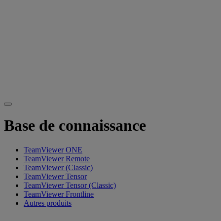
Base de connaissance
TeamViewer ONE
TeamViewer Remote
TeamViewer (Classic)
TeamViewer Tensor
TeamViewer Tensor (Classic)
TeamViewer Frontline
Autres produits