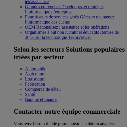
téléassistance
Grandes entreprises
Développez et protégez
l’informatique d’entreprise
Fournisseurs de services gérés
Gérez et maintenez
l’informatique des clients
OEM
Rationalisez l’assistance et les opérations
Organismes à but non lucratif et éducatifs
Remise de
30 % sur la technologie TeamViewer
Selon les secteurs
Solutions populaires
triées par secteur
Automobile
Agriculture
Logistique
Fabrication
Commerce de détail
Santé
Banque et finance
Contacter notre équipe commerciale
Vous avez besoin d’aide pour choisir la solution adaptée,