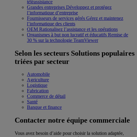
téléassistance
Grandes entreprises
Développez et protégez
l’informatique d’entreprise
Fournisseurs de services gérés
Gérez et maintenez
l’informatique des clients
OEM
Rationalisez l’assistance et les opérations
Organismes à but non lucratif et éducatifs
Remise de
30 % sur la technologie TeamViewer
Selon les secteurs
Solutions populaires
triées par secteur
Automobile
Agriculture
Logistique
Fabrication
Commerce de détail
Santé
Banque et finance
Contacter notre équipe commerciale
Vous avez besoin d’aide pour choisir la solution adaptée,