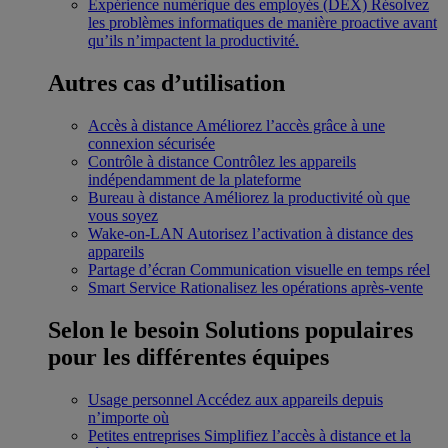
Expérience numérique des employés (DEX)
Résolvez
les problèmes informatiques de manière proactive avant
qu’ils n’impactent la productivité.
Autres cas d’utilisation
Accès à distance
Améliorez l’accès grâce à une
connexion sécurisée
Contrôle à distance
Contrôlez les appareils
indépendamment de la plateforme
Bureau à distance
Améliorez la productivité où que
vous soyez
Wake-on-LAN
Autorisez l’activation à distance des
appareils
Partage d’écran
Communication visuelle en temps réel
Smart Service
Rationalisez les opérations après-vente
Selon le besoin
Solutions populaires
pour les différentes équipes
Usage personnel
Accédez aux appareils depuis
n’importe où
Petites entreprises
Simplifiez l’accès à distance et la