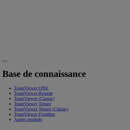
Base de connaissance
TeamViewer ONE
TeamViewer Remote
TeamViewer (Classic)
TeamViewer Tensor
TeamViewer Tensor (Classic)
TeamViewer Frontline
Autres produits