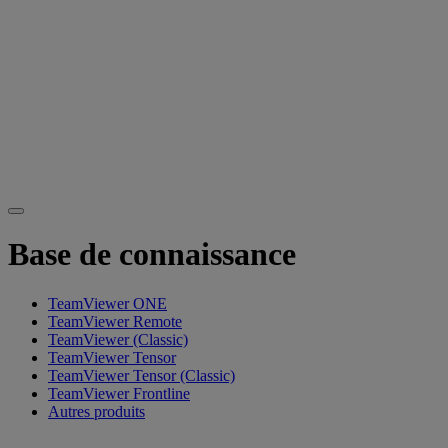
Base de connaissance
TeamViewer ONE
TeamViewer Remote
TeamViewer (Classic)
TeamViewer Tensor
TeamViewer Tensor (Classic)
TeamViewer Frontline
Autres produits