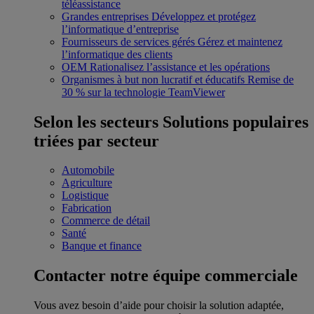
téléassistance
Grandes entreprises
Développez et protégez
l’informatique d’entreprise
Fournisseurs de services gérés
Gérez et maintenez
l’informatique des clients
OEM
Rationalisez l’assistance et les opérations
Organismes à but non lucratif et éducatifs
Remise de
30 % sur la technologie TeamViewer
Selon les secteurs
Solutions populaires
triées par secteur
Automobile
Agriculture
Logistique
Fabrication
Commerce de détail
Santé
Banque et finance
Contacter notre équipe commerciale
Vous avez besoin d’aide pour choisir la solution adaptée,