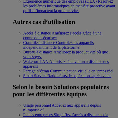
Expérience numérique des employés (DEX)
Résolvez
les problèmes informatiques de manière proactive avant
qu’ils n’impactent la productivité.
Autres cas d’utilisation
Accès à distance
Améliorez l’accès grâce à une
connexion sécurisée
Contrôle à distance
Contrôlez les appareils
indépendamment de la plateforme
Bureau à distance
Améliorez la productivité où que
vous soyez
Wake-on-LAN
Autorisez l’activation à distance des
appareils
Partage d’écran
Communication visuelle en temps réel
Smart Service
Rationalisez les opérations après-vente
Selon le besoin
Solutions populaires
pour les différentes équipes
Usage personnel
Accédez aux appareils depuis
n’importe où
Petites entreprises
Simplifiez l’accès à distance et la