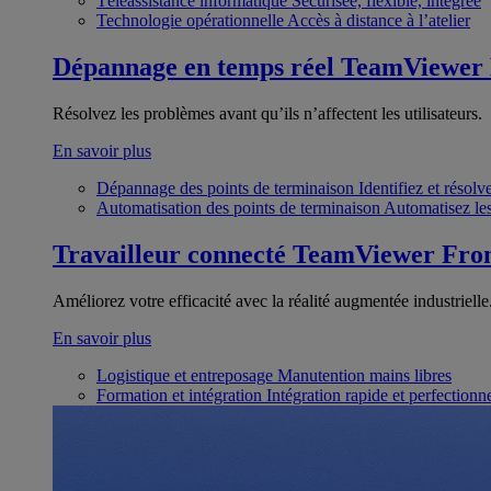
Téléassistance informatique
Sécurisée, flexible, intégrée
Technologie opérationnelle
Accès à distance à l’atelier
Dépannage en temps réel
TeamViewer
Résolvez les problèmes avant qu’ils n’affectent les utilisateurs.
En savoir plus
Dépannage des points de terminaison
Identifiez et résol
Automatisation des points de terminaison
Automatisez les
Travailleur connecté
TeamViewer Fron
Améliorez votre efficacité avec la réalité augmentée industrielle
En savoir plus
Logistique et entreposage
Manutention mains libres
Formation et intégration
Intégration rapide et perfection