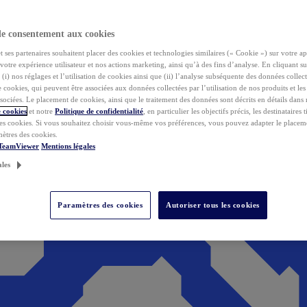
de consentement aux cookies
ses partenaires souhaitent placer des cookies et technologies similaires (« Cookie ») sur votre ap
votre expérience utilisateur et nos actions marketing, ainsi qu’à des fins d’analyse. En cliquant s
(i) nos réglages et l’utilisation de cookies ainsi que (ii) l’analyse subséquente des données collect
de cookies, qui peuvent être associées aux données collectées par l’utilisation de nos produits et le
sociées. Le placement de cookies, ainsi que le traitement des données sont décrits en détails dans
 cookies
et notre
Politique de confidentialité
, en particulier les objectifs précis, les destinataires t
es cookies. Si vous souhaitez choisir vous-même vos préférences, vous pouvez adapter le placem
mètres des cookies.
 TeamViewer
Mentions légales
ales
Paramètres des cookies
Autoriser tous les cookies