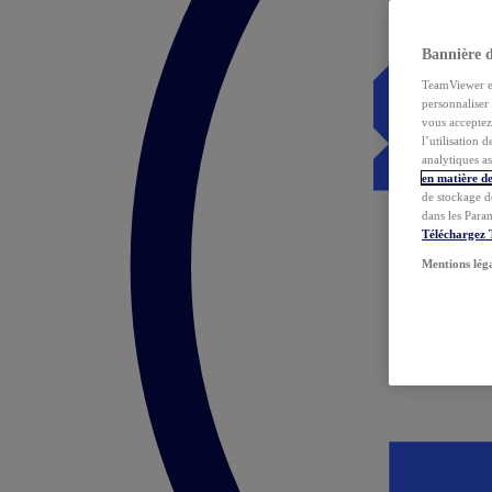
Bannière 
TeamViewer et 
personnaliser 
vous acceptez 
l’utilisation 
analytiques as
en matière de
de stockage d
dans les Para
Téléchargez
Mentions lég