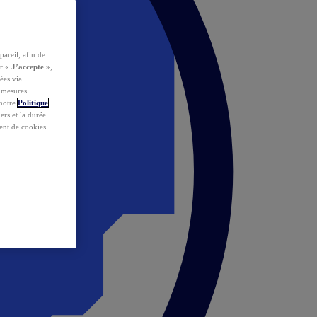
pareil, afin de
ur
« J’accepte »
,
ées via
s mesures
 notre
Politique
iers et la durée
ent de cookies