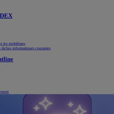
 DEX
vez les problèmes
 tâches informatiques courantes
tline
.
nement