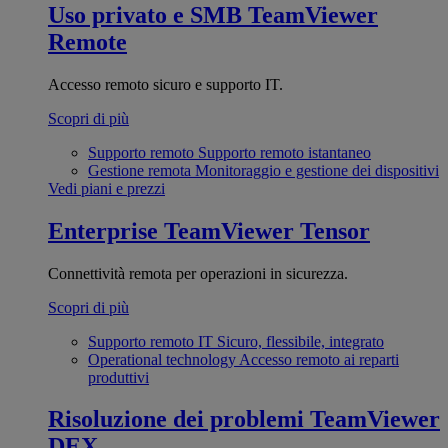
Uso privato e SMB
TeamViewer
Remote
Accesso remoto sicuro e supporto IT.
Scopri di più
Supporto remoto
Supporto remoto istantaneo
Gestione remota
Monitoraggio e gestione dei dispositivi
Vedi piani e prezzi
Enterprise
TeamViewer Tensor
Connettività remota per operazioni in sicurezza.
Scopri di più
Supporto remoto IT
Sicuro, flessibile, integrato
Operational technology
Accesso remoto ai reparti
produttivi
Risoluzione dei problemi
TeamViewer
DEX