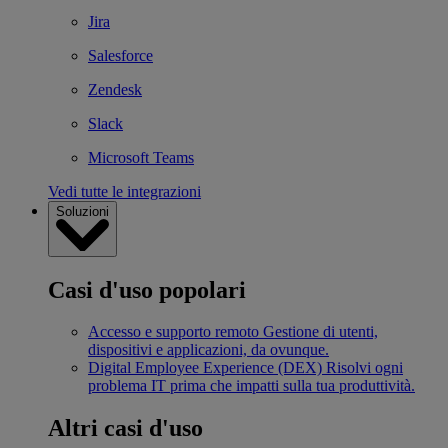
Jira
Salesforce
Zendesk
Slack
Microsoft Teams
Vedi tutte le integrazioni
Soluzioni
Casi d'uso popolari
Accesso e supporto remoto
Gestione di utenti,
dispositivi e applicazioni, da ovunque.
Digital Employee Experience (DEX)
Risolvi ogni
problema IT prima che impatti sulla tua produttività.
Altri casi d'uso