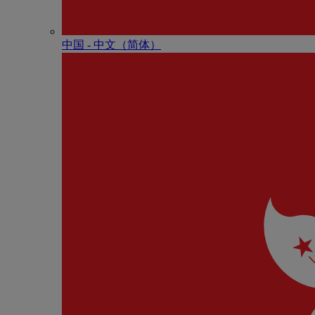
中国 - 中⽂（简体）