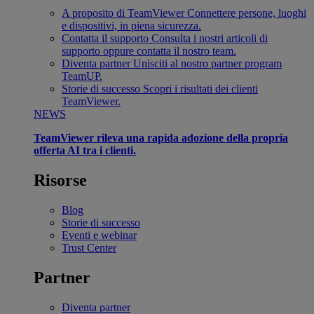
A proposito di TeamViewer
Connettere persone, luoghi
e dispositivi, in piena sicurezza.
Contatta il supporto
Consulta i nostri articoli di
supporto oppure contatta il nostro team.
Diventa partner
Unisciti al nostro partner program
TeamUP.
Storie di successo
Scopri i risultati dei clienti
TeamViewer.
NEWS
TeamViewer rileva una rapida adozione della propria
offerta AI tra i clienti.
Risorse
Blog
Storie di successo
Eventi e webinar
Trust Center
Partner
Diventa partner