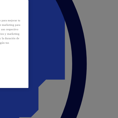
o para mejorar tu
de marketing para
y uso respectivo
cios y marketing
y la duración de
egún tus