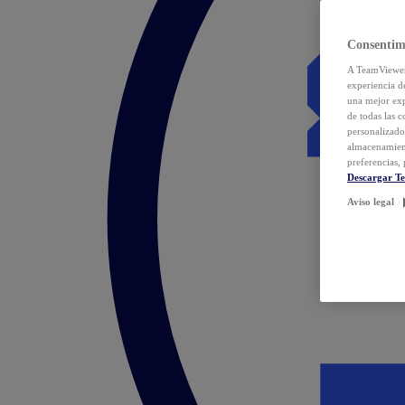
Consentim
A TeamViewer 
experiencia d
una mejor exp
de todas las 
personalizado
almacenamien
preferencias, 
Descargar T
Aviso legal