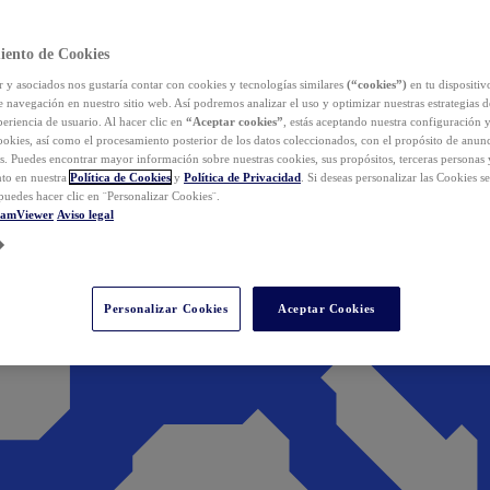
iento de Cookies
y asociados nos gustaría contar con cookies y tecnologías similares
(“cookies”)
en tu dispositiv
e navegación en nuestro sitio web. Así podremos analizar el uso y optimizar nuestras estrategias 
eriencia de usuario. Al hacer clic en
“Aceptar cookies”
, estás aceptando nuestra configuración 
cookies, así como el procesamiento posterior de los datos coleccionados, con el propósito de anun
s. Puedes encontrar mayor información sobre nuestras cookies, sus propósitos, terceras personas 
to en nuestra
Política de Cookies
y
Política de Privacidad
. Si deseas personalizar las Cookies s
puedes hacer clic en ¨Personalizar Cookies¨.
eamViewer
Aviso legal
Personalizar Cookies
Aceptar Cookies