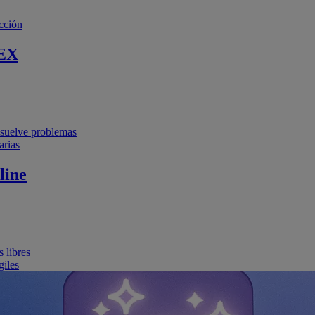
cción
EX
resuelve problemas
arias
line
 libres
giles