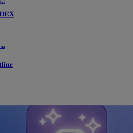
ivi
 DEX
ema
line