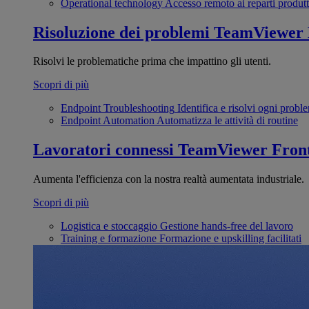
Operational technology
Accesso remoto ai reparti produtt
Risoluzione dei problemi
TeamViewer
Risolvi le problematiche prima che impattino gli utenti.
Scopri di più
Endpoint Troubleshooting
Identifica e risolvi ogni probl
Endpoint Automation
Automatizza le attività di routine
Lavoratori connessi
TeamViewer Front
Aumenta l'efficienza con la nostra realtà aumentata industriale.
Scopri di più
Logistica e stoccaggio
Gestione hands-free del lavoro
Training e formazione
Formazione e upskilling facilitati