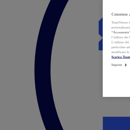
Consenso 
TeamViewer ed 
personalizzare
“Acconsento
l’utilizzo dei
L’utilizzo dei
particolare at
modificare le
Scarica Tea
Imprint