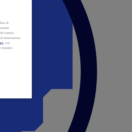
fine di
ionando
lti tramite
e di misurazione.
icy
, con
e desideri