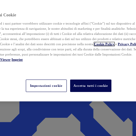
ai Cookie
i suoi partner vorrebbero utilizzare cookie e tecnologie affini (“Cookie”) sul tuo dispositivo al 
 la tua esperienza di navigazione, le nostre abitudini di marketing e per finalità analitiche. Selez
”
, acconsentirai all’impostazione (i) di tutti i Cookie ed alla relativa elaborazione dei dati (ii) racco
 Cookie stessi, che potrebbero essere abbinati a dati sul tuo utilizzo dei prodotti e relative metrich
 Cookie e l’analisi dei dati sono descritti con precisione nella nostra
Cookie Policy
e
Privacy Pol
tenzione agli scopi, alla condivisione con terze parti, ed alla durata della conservazione dei dati. S
 tue preferenze, puoi personalizzare le impostazioni dei tuoi Cookie dalle Impostazioni Cookie.
mViewer
Imprint
Impostazioni cookie
Accetta tutti i cookie