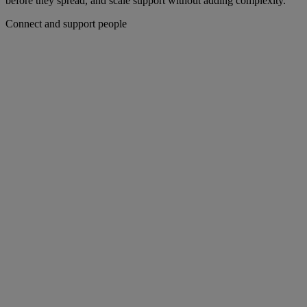
before they spread, and scale support without adding complexity.
Connect and support people