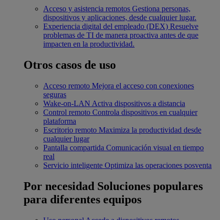
Acceso y asistencia remotos
Gestiona personas,
dispositivos y aplicaciones, desde cualquier lugar.
Experiencia digital del empleado (DEX)
Resuelve
problemas de TI de manera proactiva antes de que
impacten en la productividad.
Otros casos de uso
Acceso remoto
Mejora el acceso con conexiones
seguras
Wake-on-LAN
Activa dispositivos a distancia
Control remoto
Controla dispositivos en cualquier
plataforma
Escritorio remoto
Maximiza la productividad desde
cualquier lugar
Pantalla compartida
Comunicación visual en tiempo
real
Servicio inteligente
Optimiza las operaciones posventa
Por necesidad
Soluciones populares
para diferentes equipos