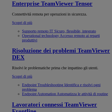
Enterprise
TeamViewer Tensor
Connettività remota per operazioni in sicurezza.
Scopri di più
Supporto remoto IT
Sicuro, flessibile, integrato
Operational technology
Accesso remoto ai reparti
produttivi
Risoluzione dei problemi
TeamViewer
DEX
Risolvi le problematiche prima che impattino gli utenti.
Scopri di più
Endpoint Troubleshooting
Identifica e risolvi ogni
problema
Endpoint Automation
Automatizza le attività di routine
Lavoratori connessi
TeamViewer
Frontline