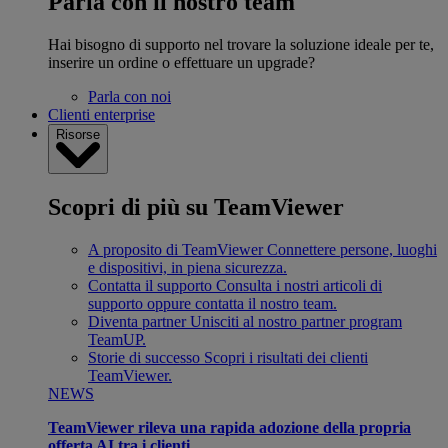
Parla con il nostro team
Hai bisogno di supporto nel trovare la soluzione ideale per te,
inserire un ordine o effettuare un upgrade?
Parla con noi
Clienti enterprise
Risorse
Scopri di più su TeamViewer
A proposito di TeamViewer
Connettere persone, luoghi
e dispositivi, in piena sicurezza.
Contatta il supporto
Consulta i nostri articoli di
supporto oppure contatta il nostro team.
Diventa partner
Unisciti al nostro partner program
TeamUP.
Storie di successo
Scopri i risultati dei clienti
TeamViewer.
NEWS
TeamViewer rileva una rapida adozione della propria
offerta AI tra i clienti.