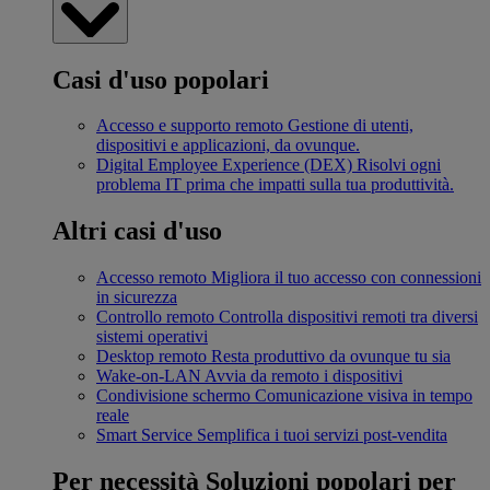
Casi d'uso popolari
Accesso e supporto remoto
Gestione di utenti,
dispositivi e applicazioni, da ovunque.
Digital Employee Experience (DEX)
Risolvi ogni
problema IT prima che impatti sulla tua produttività.
Altri casi d'uso
Accesso remoto
Migliora il tuo accesso con connessioni
in sicurezza
Controllo remoto
Controlla dispositivi remoti tra diversi
sistemi operativi
Desktop remoto
Resta produttivo da ovunque tu sia
Wake-on-LAN
Avvia da remoto i dispositivi
Condivisione schermo
Comunicazione visiva in tempo
reale
Smart Service
Semplifica i tuoi servizi post-vendita
Per necessità
Soluzioni popolari per