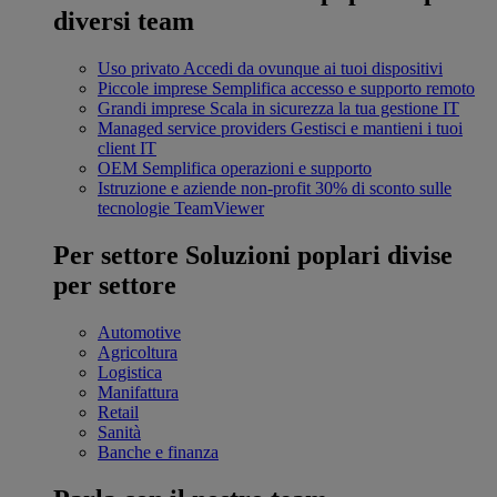
diversi team
Uso privato
Accedi da ovunque ai tuoi dispositivi
Piccole imprese
Semplifica accesso e supporto remoto
Grandi imprese
Scala in sicurezza la tua gestione IT
Managed service providers
Gestisci e mantieni i tuoi
client IT
OEM
Semplifica operazioni e supporto
Istruzione e aziende non-profit
30% di sconto sulle
tecnologie TeamViewer
Per settore
Soluzioni poplari divise
per settore
Automotive
Agricoltura
Logistica
Manifattura
Retail
Sanità
Banche e finanza