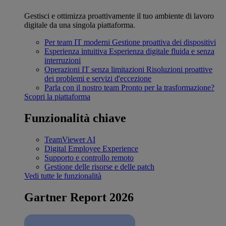
Gestisci e ottimizza proattivamente il tuo ambiente di lavoro
digitale da una singola piattaforma.
Per team IT moderni
Gestione proattiva dei dispositivi
Esperienza intuitiva
Esperienza digitale fluida e senza
interruzioni
Operazioni IT senza limitazioni
Risoluzioni proattive
dei problemi e servizi d'eccezione
Parla con il nostro team
Pronto per la trasformazione?
Scopri la piattaforma
Funzionalità chiave
TeamViewer AI
Digital Employee Experience
Supporto e controllo remoto
Gestione delle risorse e delle patch
Vedi tutte le funzionalità
Gartner Report 2026