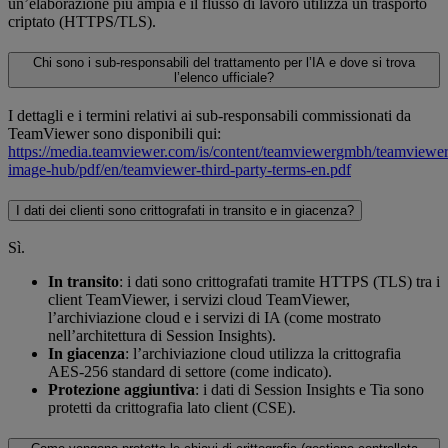
un’elaborazione più ampia e il flusso di lavoro utilizza un trasporto
criptato (HTTPS/TLS).
Chi sono i sub-responsabili del trattamento per l’IA e dove si trova
l’elenco ufficiale?
I dettagli e i termini relativi ai sub-responsabili commissionati da
TeamViewer sono disponibili qui:
https://media.teamviewer.com/is/content/teamviewergmbh/teamviewer/
image-hub/pdf/en/teamviewer-third-party-terms-en.pdf
I dati dei clienti sono crittografati in transito e in giacenza?
Sì.
In transito
: i dati sono crittografati tramite HTTPS (TLS) tra i
client TeamViewer, i servizi cloud TeamViewer,
l’archiviazione cloud e i servizi di IA (come mostrato
nell’architettura di Session Insights).
In giacenza
: l’archiviazione cloud utilizza la crittografia
AES‑256 standard di settore (come indicato).
Protezione aggiuntiva
: i dati di Session Insights e Tia sono
protetti da crittografia lato client (CSE).