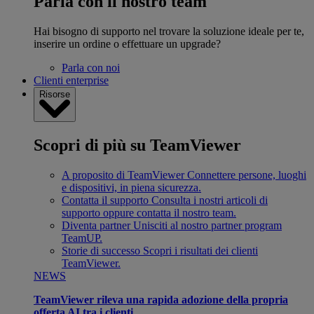
Parla con il nostro team
Hai bisogno di supporto nel trovare la soluzione ideale per te,
inserire un ordine o effettuare un upgrade?
Parla con noi
Clienti enterprise
Risorse
Scopri di più su TeamViewer
A proposito di TeamViewer
Connettere persone, luoghi
e dispositivi, in piena sicurezza.
Contatta il supporto
Consulta i nostri articoli di
supporto oppure contatta il nostro team.
Diventa partner
Unisciti al nostro partner program
TeamUP.
Storie di successo
Scopri i risultati dei clienti
TeamViewer.
NEWS
TeamViewer rileva una rapida adozione della propria
offerta AI tra i clienti.