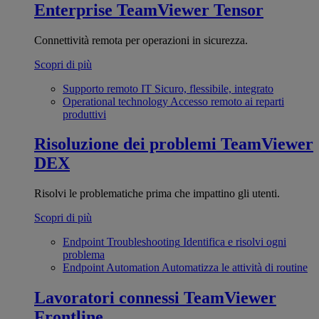
Enterprise
TeamViewer Tensor
Connettività remota per operazioni in sicurezza.
Scopri di più
Supporto remoto IT
Sicuro, flessibile, integrato
Operational technology
Accesso remoto ai reparti
produttivi
Risoluzione dei problemi
TeamViewer
DEX
Risolvi le problematiche prima che impattino gli utenti.
Scopri di più
Endpoint Troubleshooting
Identifica e risolvi ogni
problema
Endpoint Automation
Automatizza le attività di routine
Lavoratori connessi
TeamViewer
Frontline