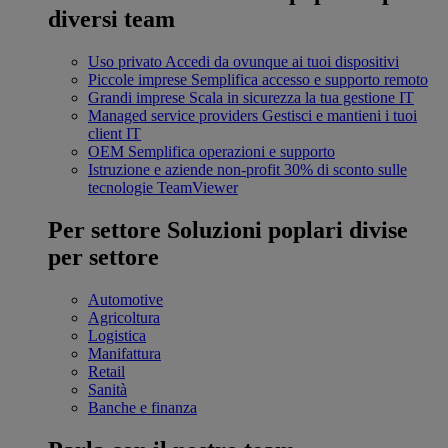
diversi team
Uso privato
Accedi da ovunque ai tuoi dispositivi
Piccole imprese
Semplifica accesso e supporto remoto
Grandi imprese
Scala in sicurezza la tua gestione IT
Managed service providers
Gestisci e mantieni i tuoi
client IT
OEM
Semplifica operazioni e supporto
Istruzione e aziende non-profit
30% di sconto sulle
tecnologie TeamViewer
Per settore
Soluzioni poplari divise
per settore
Automotive
Agricoltura
Logistica
Manifattura
Retail
Sanità
Banche e finanza