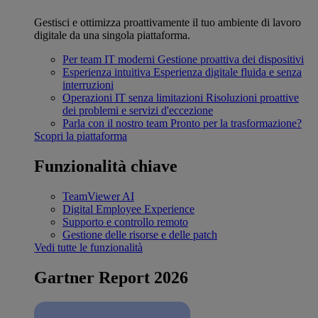
Gestisci e ottimizza proattivamente il tuo ambiente di lavoro
digitale da una singola piattaforma.
Per team IT moderni
Gestione proattiva dei dispositivi
Esperienza intuitiva
Esperienza digitale fluida e senza
interruzioni
Operazioni IT senza limitazioni
Risoluzioni proattive
dei problemi e servizi d'eccezione
Parla con il nostro team
Pronto per la trasformazione?
Scopri la piattaforma
Funzionalità chiave
TeamViewer AI
Digital Employee Experience
Supporto e controllo remoto
Gestione delle risorse e delle patch
Vedi tutte le funzionalità
Gartner Report 2026