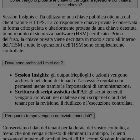
Come vengono protette le chiavi di crittografia (gestione controllata
delle chiavi)?
Session Insights e Tia utilizzano una chiave pubblica ottenuta dal
client tramite HTTPS. La corrispondente chiave privata è conservata
in forma crittografata e ulteriormente protetta da una chiave detenuta
in un modulo di sicurezza hardware (HSM) certificato. Prima
dell’uso, la chiave privata viene decrittata in modo sicuro all’interno
dell’HSM e tutte le operazioni dell’HSM sono completamente
controllate.
Dove sono archiviati i miei dati?
Session Insights
: gli output (riepiloghi e azioni) vengono
archiviati nel cloud del tenant e l’accesso è regolato dai
permessi utente tramite le Impostazioni di amministrazione.
Scrittura di script assistita dall'AI
: gli script generati
vengono archiviati nel database degli script nel cloud del
tenant per la revisione, il riutilizzo e l’esecuzione controllata.
Per quanto tempo vengono archiviati i miei dati?
Conserviamo i dati del tenant per la durata del vostro contratto, a
meno che non venga richiesto di eliminarli in anticipo. I clienti
possono eliminare gli artefatti legati all’IA, come Session Insights e