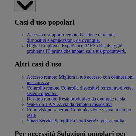
Casi d'uso popolari
Accesso e supporto remoto
Gestione di utenti,
dispositivi e applicazioni, da ovunque.
Digital Employee Experience (DEX)
Risolvi ogni
problema IT prima che impatti sulla tua produttività.
Altri casi d'uso
Accesso remoto
Migliora il tuo accesso con connessioni
in sicurezza
Controllo remoto
Controlla dispositivi remoti tra diversi
sistemi operativi
Desktop remoto
Resta produttivo da ovunque tu sia
Wake-on-LAN
Avvia da remoto i dispositivi
Condivisione schermo
Comunicazione visiva in tempo
reale
Smart Service
Semplifica i tuoi servizi post-vendita
Per necessità
Soluzioni popolari per