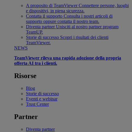
A proposito di TeamViewer
Connettere persone, luoghi
e dispositivi, in piena sicurezza.
Contatta il supporto
Consulta i nostri articoli di
supporto oppure contatta il nostro team.
Diventa partner
Unisciti al nostro partner program
TeamUP.
Storie di successo
Scopri i risultati dei clienti
TeamViewer.
NEWS
TeamViewer rileva una rapida adozione della propria
offerta AI tra i clienti.
Risorse
Blog
Storie di successo
Eventi e webinar
Trust Center
Partner
Diventa partner