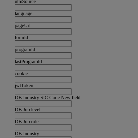
utmSource
language
pageUrl
formId
programId
lastProgramId
cookie
jwtToken
DB Industry SIC Code New field
DB Job level
DB Job role
DB Industry