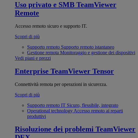
Uso privato e SMB
TeamViewer
Remote
Accesso remoto sicuro e supporto IT.
Scopri di più
Supporto remoto
Supporto remoto istantaneo
Gestione remota
Monitoraggio e gestione dei dispositivi
Vedi piani e prezzi
Enterprise
TeamViewer Tensor
Connettività remota per operazioni in sicurezza.
Scopri di più
Supporto remoto IT
Sicuro, flessibile, integrato
Operational technology
Accesso remoto ai reparti
produttivi
Risoluzione dei problemi
TeamViewer
DEX