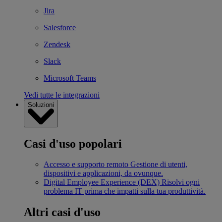
Jira
Salesforce
Zendesk
Slack
Microsoft Teams
Vedi tutte le integrazioni
Soluzioni
Casi d'uso popolari
Accesso e supporto remoto
Gestione di utenti,
dispositivi e applicazioni, da ovunque.
Digital Employee Experience (DEX)
Risolvi ogni
problema IT prima che impatti sulla tua produttività.
Altri casi d'uso