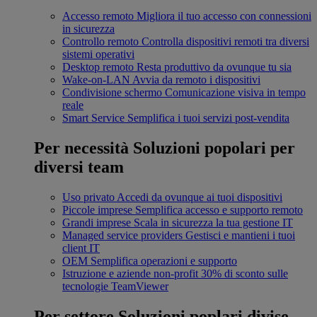
Accesso remoto
Migliora il tuo accesso con connessioni
in sicurezza
Controllo remoto
Controlla dispositivi remoti tra diversi
sistemi operativi
Desktop remoto
Resta produttivo da ovunque tu sia
Wake-on-LAN
Avvia da remoto i dispositivi
Condivisione schermo
Comunicazione visiva in tempo
reale
Smart Service
Semplifica i tuoi servizi post-vendita
Per necessità
Soluzioni popolari per
diversi team
Uso privato
Accedi da ovunque ai tuoi dispositivi
Piccole imprese
Semplifica accesso e supporto remoto
Grandi imprese
Scala in sicurezza la tua gestione IT
Managed service providers
Gestisci e mantieni i tuoi
client IT
OEM
Semplifica operazioni e supporto
Istruzione e aziende non-profit
30% di sconto sulle
tecnologie TeamViewer
Per settore
Soluzioni poplari divise