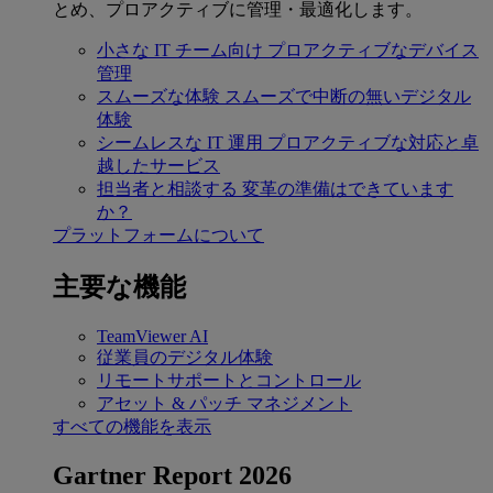
とめ、プロアクティブに管理・最適化します。
小さな IT チーム向け
プロアクティブなデバイス
管理
スムーズな体験
スムーズで中断の無いデジタル
体験
シームレスな IT 運用
プロアクティブな対応と卓
越したサービス
担当者と相談する
変革の準備はできています
か？
プラットフォームについて
主要な機能
TeamViewer AI
従業員のデジタル体験
リモートサポートとコントロール
アセット & パッチ マネジメント
すべての機能を表示
Gartner Report 2026