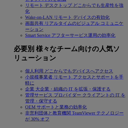
リモート デスクトップ
どこからでも生産性を強
化
Wake-on-LAN
リモート デバイスの有効化
画面共有
リアルタイムのビジュアル コミュニケ
ーション
Smart Service
アフターサービス運用の効率化
必要別
様々なチーム向けの人気ソ
リューション
個人利用
どこからでもデバイスへアクセス
小規模事業者
リモート アクセスとサポートを手
軽に
企業
大企業・組織の IT を拡張・保護する
管理サービス プロバイダー
クライアントの IT を
管理・保守する
OEM
サポートと業務の効率化
非営利団体と教育機関
TeamViewer テクノロジー
が 30% オフ