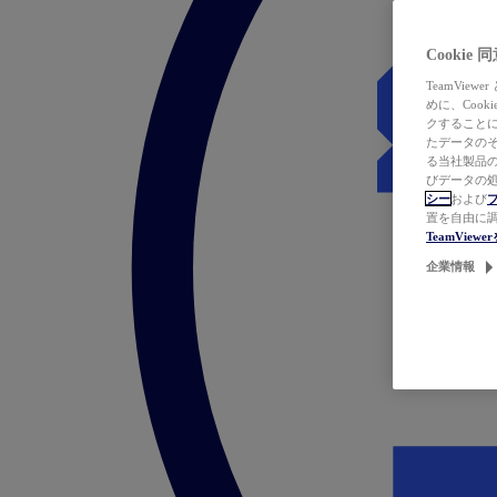
Cookie
TeamVi
めに、Coo
クすることによ
たデータのそ
る当社製品の
びデータの処
シー
および
置を自由に
TeamVie
企業情報