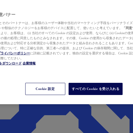
 同意バナー
ewer とそのパートナーは、お客様のユーザー体験や当社のマーケティング手段をパーソナライ
kie や類似のテクノロジーをお客様のデバイスに配置して、使いたいと考えています。
「同意
り、お客様は、 (i) 当社のすべての Cookie の設定および使用、ならびに (ii) Cookie
の後の処理に同意したものとみなされます。その後、Cookie の使用から収集されたデー
使用および対応する分析測定から収集されたデータと組み合わされることもあります。Cook
理について、特に正確な目的、第三者への提供、および Cookie の保存期間に関して、当
プライバシーポリシー
に詳細に記載されています。独自の設定を選択する場合は、Cookie 設定で
調整してださい。
werをダウンロード
企業情報
Cookie 設定
すべての Cookie を受け入れる