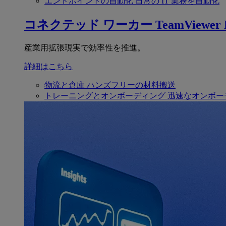
エンドポイントの自動化
日常の IT 業務を自動化
コネクテッド ワーカー
TeamViewer F
産業用拡張現実で効率性を推進。
詳細はこちら
物流と倉庫
ハンズフリーの材料搬送
トレーニングとオンボーディング
迅速なオンボー