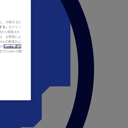
ズし、分析するた
する」
をクリッ
の使用から収集され
タは、お客様によ
ie の配置およ
社の
Cookie ポリ
Cookie の配