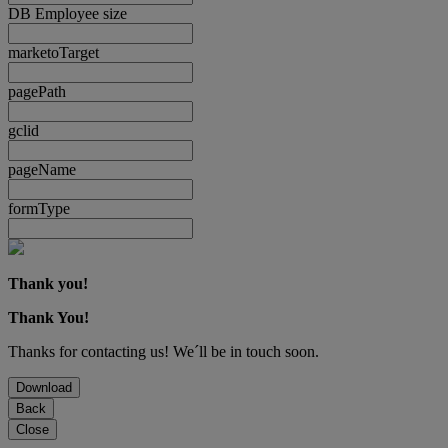
DB Employee size
marketoTarget
pagePath
gclid
pageName
formType
Thank you!
Thank You!
Thanks for contacting us! We´ll be in touch soon.
Download
Back
Close