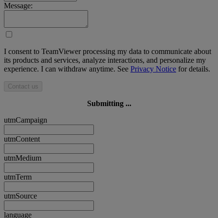
Message:
I consent to TeamViewer processing my data to communicate about
its products and services, analyze interactions, and personalize my
experience. I can withdraw anytime. See
Privacy Notice
for details.
Contact us
Submitting ...
utmCampaign
utmContent
utmMedium
utmTerm
utmSource
language