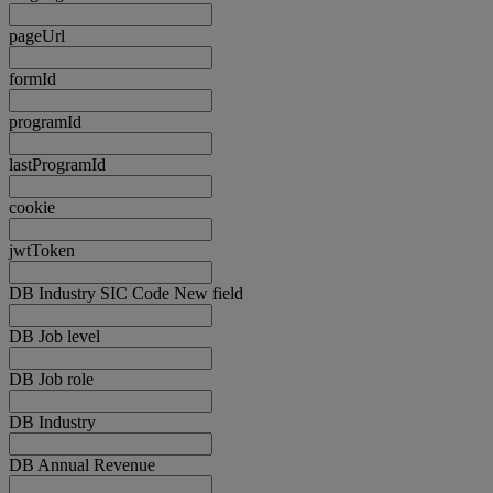
pageUrl
formId
programId
lastProgramId
cookie
jwtToken
DB Industry SIC Code New field
DB Job level
DB Job role
DB Industry
DB Annual Revenue