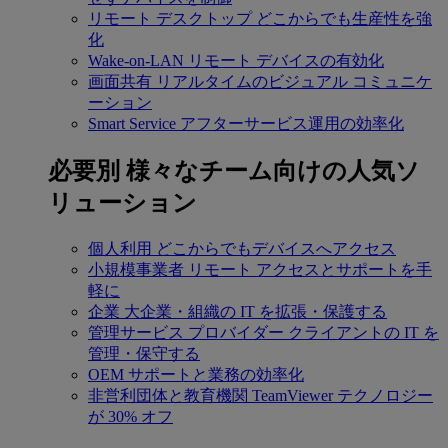
リモート デスクトップ
どこからでも生産性を強
化
Wake-on-LAN
リモート デバイスの有効化
画面共有
リアルタイムのビジュアル コミュニケ
ーション
Smart Service
アフターサービス運用の効率化
必要別
様々なチーム向けの人気ソ
リューション
個人利用
どこからでもデバイスへアクセス
小規模事業者
リモート アクセスとサポートを手
軽に
企業
大企業・組織の IT を拡張・保護する
管理サービス プロバイダー
クライアントの IT を
管理・保守する
OEM
サポートと業務の効率化
非営利団体と教育機関
TeamViewer テクノロジー
が 30% オフ