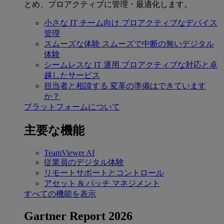
とめ、プロアクティブに管理・最適化します。
小さな IT チーム向け
プロアクティブなデバイス
管理
スムーズな体験
スムーズで中断の無いデジタル
体験
シームレスな IT 運用
プロアクティブな対応と卓
越したサービス
担当者と相談する
変革の準備はできています
か？
プラットフォームについて
主要な機能
TeamViewer AI
従業員のデジタル体験
リモートサポートとコントロール
アセット & パッチ マネジメント
すべての機能を表示
Gartner Report 2026