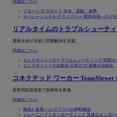
詳細はこちら
リモート IT サポート
安全、柔軟、連携
オペレーショナル テクノロジー
製造現場へのリモ
リアルタイムのトラブルシューティ
業務を妨げる前に問題解決を支援。
詳細はこちら
エンドポイントのトラブルシューティング
問題を
エンドポイントの自動化
日常の IT 業務を自動化
コネクテッド ワーカー
TeamViewer F
産業用拡張現実で効率性を推進。
詳細はこちら
物流と倉庫
ハンズフリーの材料搬送
トレーニングとオンボーディング
迅速なオンボー