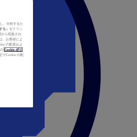
ズし、分析するた
する」
をクリッ
の使用から収集され
タは、お客様によ
ie の配置およ
社の
Cookie ポリ
Cookie の配