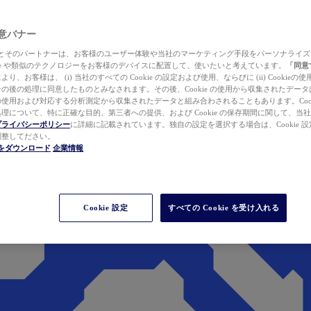
 同意バナー
ewer とそのパートナーは、お客様のユーザー体験や当社のマーケティング手段をパーソナライ
kie や類似のテクノロジーをお客様のデバイスに配置して、使いたいと考えています。
「同意
り、お客様は、 (i) 当社のすべての Cookie の設定および使用、ならびに (ii) Cookie
の後の処理に同意したものとみなされます。その後、Cookie の使用から収集されたデー
使用および対応する分析測定から収集されたデータと組み合わされることもあります。Cook
理について、特に正確な目的、第三者への提供、および Cookie の保存期間に関して、当
プライバシーポリシー
に詳細に記載されています。独自の設定を選択する場合は、Cookie 設定で
調整してださい。
werをダウンロード
企業情報
Cookie 設定
すべての Cookie を受け入れる