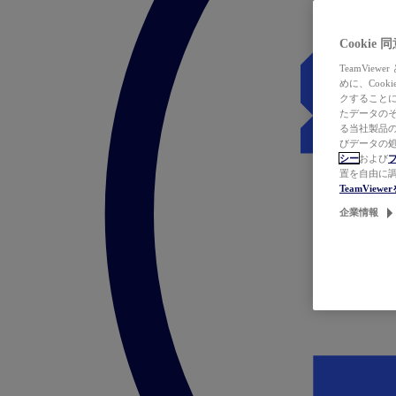
Cookie
TeamVi
めに、Coo
クすることによ
たデータのそ
る当社製品の
びデータの処
シー
および
置を自由に
TeamVie
企業情報