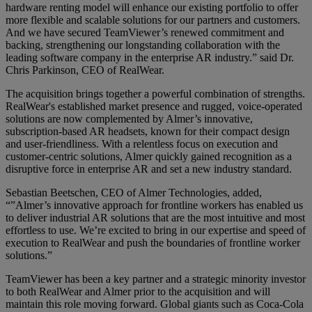
hardware renting model will enhance our existing portfolio to offer
more flexible and scalable solutions for our partners and customers.
And we have secured TeamViewer’s renewed commitment and
backing, strengthening our longstanding collaboration with the
leading software company in the enterprise AR industry.” said Dr.
Chris Parkinson, CEO of RealWear.
The acquisition brings together a powerful combination of strengths.
RealWear's established market presence and rugged, voice-operated
solutions are now complemented by Almer’s innovative,
subscription-based AR headsets, known for their compact design
and user-friendliness. With a relentless focus on execution and
customer-centric solutions, Almer quickly gained recognition as a
disruptive force in enterprise AR and set a new industry standard.
Sebastian Beetschen, CEO of Almer Technologies, added,
“”Almer’s innovative approach for frontline workers has enabled us
to deliver industrial AR solutions that are the most intuitive and most
effortless to use. We’re excited to bring in our expertise and speed of
execution to RealWear and push the boundaries of frontline worker
solutions.”
TeamViewer has been a key partner and a strategic minority investor
to both RealWear and Almer prior to the acquisition and will
maintain this role moving forward. Global giants such as Coca-Cola