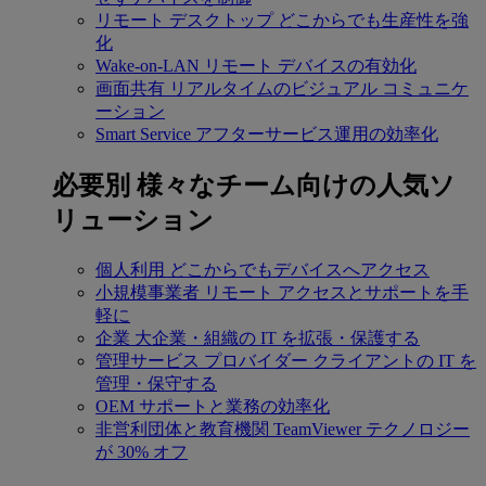
リモート デスクトップ
どこからでも生産性を強
化
Wake-on-LAN
リモート デバイスの有効化
画面共有
リアルタイムのビジュアル コミュニケ
ーション
Smart Service
アフターサービス運用の効率化
必要別
様々なチーム向けの人気ソ
リューション
個人利用
どこからでもデバイスへアクセス
小規模事業者
リモート アクセスとサポートを手
軽に
企業
大企業・組織の IT を拡張・保護する
管理サービス プロバイダー
クライアントの IT を
管理・保守する
OEM
サポートと業務の効率化
非営利団体と教育機関
TeamViewer テクノロジー
が 30% オフ