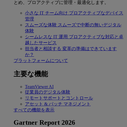
とめ、プロアクティブに管理・最適化します。
小さな IT チーム向け
プロアクティブなデバイス
管理
スムーズな体験
スムーズで中断の無いデジタル
体験
シームレスな IT 運用
プロアクティブな対応と卓
越したサービス
担当者と相談する
変革の準備はできています
か？
プラットフォームについて
主要な機能
TeamViewer AI
従業員のデジタル体験
リモートサポートとコントロール
アセット & パッチ マネジメント
すべての機能を表示
Gartner Report 2026