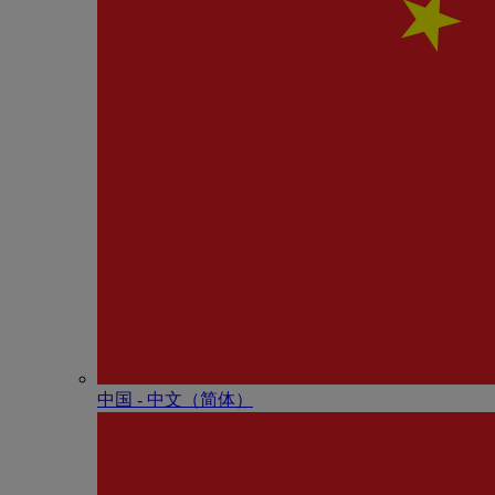
中国 - 中⽂（简体）