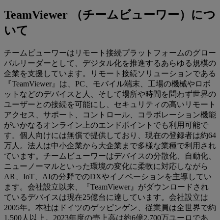
TeamViewer （チームビューワー）につ
いて
チームビューワーはリモート接続プラットフォームのグロー
バルリーダーとして、デジタル化を推進するあらゆる規模の
企業を支援しています。リモート接続ソリューションである
『TeamViewer』は、PC、モバイル端末、工場の機械やロボ
ットなどのデバイスと人、そして場所や時間を問わず世界の
ユーザーとの接続を可能にし、セキュリティの高いリモート
アクセス、サポート、コントロール、コラボレーション機能
がいかなるオンライン上のエンドポイントでも利用可能で
す。個人向けには無償で提供しており、現在の登録者は約64
万人。法人は中小企業から大企業まで多様な業種で利用され
ています。チームビューワーはデバイスの分散化、自動化、
ニューノーマルといった環境の変化に柔軟に対応しながら
AR、IoT、AIの分野でのDXやイノベーションを主導してい
ます。会社設立以来、『TeamViewer』がダウンロードされ
ているデバイスは現在25億台に達しています。会社設立は
2005年。本社はドイツのゲッピンゲン、従業員は全世界で約
1,500人以上。2023年度の売上高は約6億2,700万ユーロであ