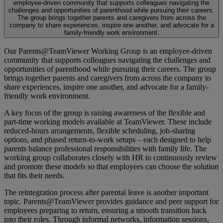
employee-driven community that supports colleagues navigating the
challenges and opportunities of parenthood while pursuing their careers.
The group brings together parents and caregivers from across the
company to share experiences, inspire one another, and advocate for a
family-friendly work environment.
Our Parents@TeamViewer Working Group is an employee-driven
community that supports colleagues navigating the challenges and
opportunities of parenthood while pursuing their careers. The group
brings together parents and caregivers from across the company to
share experiences, inspire one another, and advocate for a family-
friendly work environment.
A key focus of the group is raising awareness of the flexible and
part-time working models available at TeamViewer. These include
reduced-hours arrangements, flexible scheduling, job-sharing
options, and phased return-to-work setups – each designed to help
parents balance professional responsibilities with family life. The
working group collaborates closely with HR to continuously review
and promote these models so that employees can choose the solution
that fits their needs.
The reintegration process after parental leave is another important
topic. Parents@TeamViewer provides guidance and peer support for
employees preparing to return, ensuring a smooth transition back
into their roles. Through informal networks, information sessions,