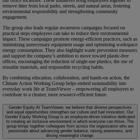
our office locations. These initiatives bring employees together to
remove litter from local parks, streets, and natural areas, fostering
environmental responsibility and strengthening community
engagement.
The group also leads regular awareness campaigns focused on
practical steps employees can take to reduce their environmental
impact. These campaigns promote energy-efficient practices, such as
minimizing unnecessary equipment usage and optimizing workspace
energy consumption. They also highlight waste prevention measures
and support the company’s ambition to move toward plastic-free
offices, encouraging the reduction of single-use plastics, the use of
reusable materials, and responsible recycling habits.
By combining education, collaboration, and hands-on action, the
Climate Action Working Group helps embed sustainability into
everyday work life at TeamViewer – empowering all employees to
contribute to a cleaner, more resource-efficient future.
Gender Equity
At TeamViewer, we believe that diverse perspectives
and equal opportunities strengthen our culture and fuel innovation. Our
Gender Equity Working Group is an employee-driven initiative dedicated
to creating an inclusive environment in which everyone can thrive. The
group brings together colleagues from across the organization who are
passionate about advancing gender balance, raising awareness, and
driving meaningful change.