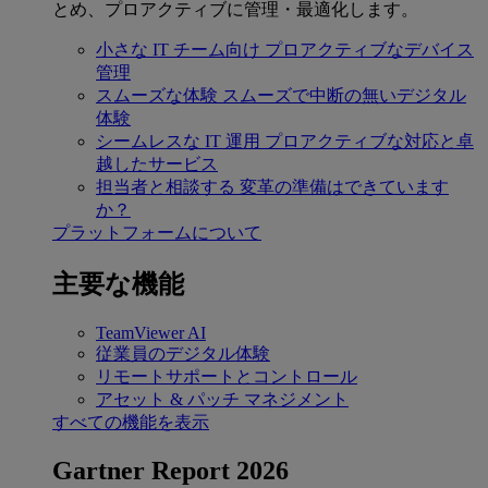
とめ、プロアクティブに管理・最適化します。
小さな IT チーム向け
プロアクティブなデバイス
管理
スムーズな体験
スムーズで中断の無いデジタル
体験
シームレスな IT 運用
プロアクティブな対応と卓
越したサービス
担当者と相談する
変革の準備はできています
か？
プラットフォームについて
主要な機能
TeamViewer AI
従業員のデジタル体験
リモートサポートとコントロール
アセット & パッチ マネジメント
すべての機能を表示
Gartner Report 2026