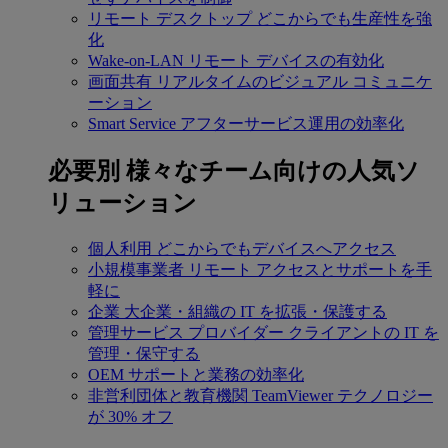
リモート デスクトップ
どこからでも生産性を強
化
Wake-on-LAN
リモート デバイスの有効化
画面共有
リアルタイムのビジュアル コミュニケ
ーション
Smart Service
アフターサービス運用の効率化
必要別
様々なチーム向けの人気ソ
リューション
個人利用
どこからでもデバイスへアクセス
小規模事業者
リモート アクセスとサポートを手
軽に
企業
大企業・組織の IT を拡張・保護する
管理サービス プロバイダー
クライアントの IT を
管理・保守する
OEM
サポートと業務の効率化
非営利団体と教育機関
TeamViewer テクノロジー
が 30% オフ