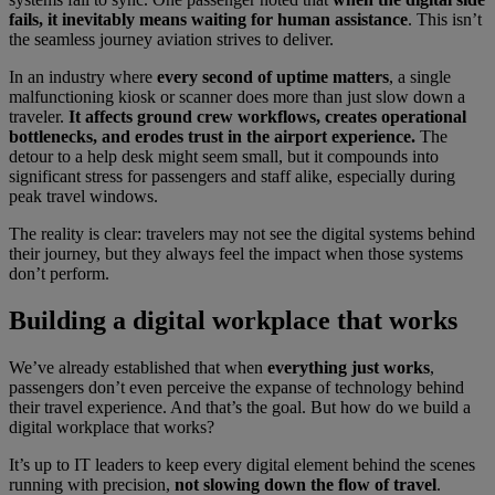
fails, it inevitably means waiting for human assistance
. This isn’t
the seamless journey aviation strives to deliver.
In an industry where
every second of uptime matters
, a single
malfunctioning kiosk or scanner does more than just slow down a
traveler.
It affects ground crew workflows, creates operational
bottlenecks, and erodes trust in the airport experience.
The
detour to a help desk might seem small, but it compounds into
significant stress for passengers and staff alike, especially during
peak travel windows.
The reality is clear: travelers may not see the digital systems behind
their journey, but they always feel the impact when those systems
don’t perform.
Building a digital workplace that works
We’ve already established that when
everything just works
,
passengers don’t even perceive the expanse of technology behind
their travel experience. And that’s the goal. But how do we build a
digital workplace that works?
It’s up to IT leaders to keep every digital element behind the scenes
running with precision,
not slowing down the flow of travel
.