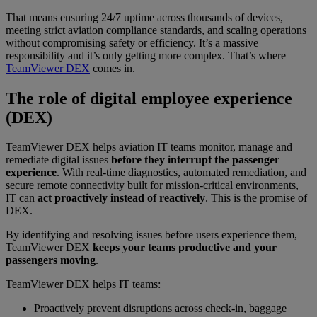
That means ensuring 24/7 uptime across thousands of devices,
meeting strict aviation compliance standards, and scaling operations
without compromising safety or efficiency. It’s a massive
responsibility and it’s only getting more complex. That’s where
TeamViewer DEX
comes in.
The role of digital employee experience
(DEX)
TeamViewer DEX helps aviation IT teams monitor, manage and
remediate digital issues
before they interrupt the passenger
experience
. With real-time diagnostics, automated remediation, and
secure remote connectivity built for mission-critical environments,
IT can
act proactively instead of reactively
. This is the promise of
DEX.
By identifying and resolving issues before users experience them,
TeamViewer DEX
keeps your teams productive and your
passengers moving
.
TeamViewer DEX helps IT teams:
Proactively prevent disruptions across check-in, baggage