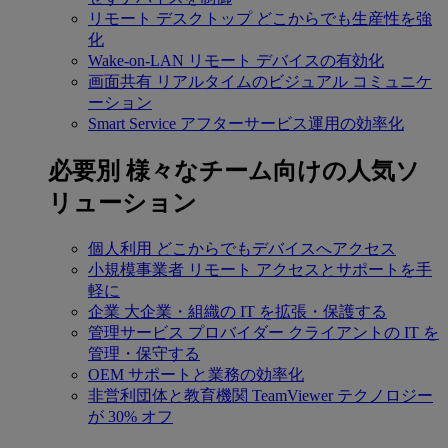
リモート デスクトップ
どこからでも生産性を強
化
Wake-on-LAN
リモート デバイスの有効化
画面共有
リアルタイムのビジュアル コミュニケ
ーション
Smart Service
アフターサービス運用の効率化
必要別
様々なチーム向けの人気ソ
リューション
個人利用
どこからでもデバイスへアクセス
小規模事業者
リモート アクセスとサポートを手
軽に
企業
大企業・組織の IT を拡張・保護する
管理サービス プロバイダー
クライアントの IT を
管理・保守する
OEM
サポートと業務の効率化
非営利団体と教育機関
TeamViewer テクノロジー
が 30% オフ