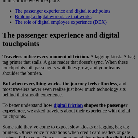
In this article we will explore:
The passenger experience and digital touchpoints
Building a digital workplace that works
The role of digital employee experience (DEX)
The passenger experience and digital
touchpoints
Travelers notice every moment of friction.
A lagging kiosk. A bag
tag printer that stalls. A gate reader that doesn't sync. When these
touchpoints fail, passengers wait, lines grow, and your teams
shoulder the burden.
But when everything works, the journey feels effortless
, and
most travelers never even realize just how much technology sits
behind that smooth experience.
To better understand
how
digital friction
shapes the passenger
experience
, we asked travelers about their experience with digital
touchpoints.
Some said they’ve come to expect slow kiosks or lagging bag tag
printers. Others voice frustrations when credit card readers or gate
systems fail to sync. One passenger noted that
when the digital side