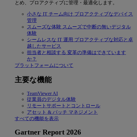
とめ、プロアクティブに管理・最適化します。
小さな IT チーム向け
プロアクティブなデバイス
管理
スムーズな体験
スムーズで中断の無いデジタル
体験
シームレスな IT 運用
プロアクティブな対応と卓
越したサービス
担当者と相談する
変革の準備はできています
か？
プラットフォームについて
主要な機能
TeamViewer AI
従業員のデジタル体験
リモートサポートとコントロール
アセット & パッチ マネジメント
すべての機能を表示
Gartner Report 2026