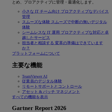
とめ、プロアクティブに管理・最適化します。
小さな IT チーム向け
プロアクティブなデバイス
管理
スムーズな体験
スムーズで中断の無いデジタル
体験
シームレスな IT 運用
プロアクティブな対応と卓
越したサービス
担当者と相談する
変革の準備はできています
か？
プラットフォームについて
主要な機能
TeamViewer AI
従業員のデジタル体験
リモートサポートとコントロール
アセット & パッチ マネジメント
すべての機能を表示
Gartner Report 2026