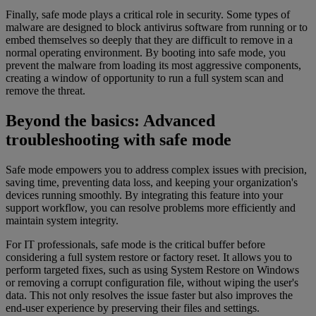
Finally, safe mode plays a critical role in security. Some types of
malware are designed to block antivirus software from running or to
embed themselves so deeply that they are difficult to remove in a
normal operating environment. By booting into safe mode, you
prevent the malware from loading its most aggressive components,
creating a window of opportunity to run a full system scan and
remove the threat.
Beyond the basics: Advanced
troubleshooting with safe mode
Safe mode empowers you to address complex issues with precision,
saving time, preventing data loss, and keeping your organization's
devices running smoothly. By integrating this feature into your
support workflow, you can resolve problems more efficiently and
maintain system integrity.
For IT professionals, safe mode is the critical buffer before
considering a full system restore or factory reset. It allows you to
perform targeted fixes, such as using System Restore on Windows
or removing a corrupt configuration file, without wiping the user's
data. This not only resolves the issue faster but also improves the
end-user experience by preserving their files and settings.