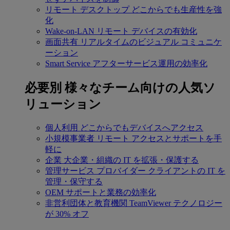
リモート デスクトップ
どこからでも生産性を強
化
Wake-on-LAN
リモート デバイスの有効化
画面共有
リアルタイムのビジュアル コミュニケ
ーション
Smart Service
アフターサービス運用の効率化
必要別
様々なチーム向けの人気ソ
リューション
個人利用
どこからでもデバイスへアクセス
小規模事業者
リモート アクセスとサポートを手
軽に
企業
大企業・組織の IT を拡張・保護する
管理サービス プロバイダー
クライアントの IT を
管理・保守する
OEM
サポートと業務の効率化
非営利団体と教育機関
TeamViewer テクノロジー
が 30% オフ