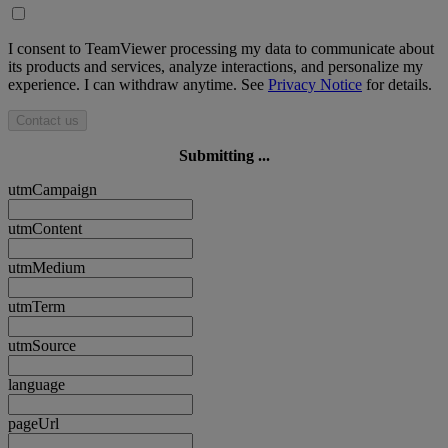
I consent to TeamViewer processing my data to communicate about
its products and services, analyze interactions, and personalize my
experience. I can withdraw anytime. See
Privacy Notice
for details.
Contact us
Submitting ...
utmCampaign
utmContent
utmMedium
utmTerm
utmSource
language
pageUrl