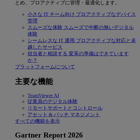
とめ、プロアクティブに管理・最適化します。
小さな IT チーム向け
プロアクティブなデバイス
管理
スムーズな体験
スムーズで中断の無いデジタル
体験
シームレスな IT 運用
プロアクティブな対応と卓
越したサービス
担当者と相談する
変革の準備はできています
か？
プラットフォームについて
主要な機能
TeamViewer AI
従業員のデジタル体験
リモートサポートとコントロール
アセット & パッチ マネジメント
すべての機能を表示
Gartner Report 2026