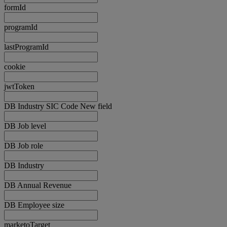
formId
programId
lastProgramId
cookie
jwtToken
DB Industry SIC Code New field
DB Job level
DB Job role
DB Industry
DB Annual Revenue
DB Employee size
marketoTarget