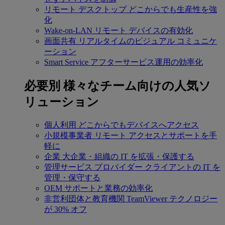
リモート デスクトップ
どこからでも生産性を強
化
Wake-on-LAN
リモート デバイスの有効化
画面共有
リアルタイムのビジュアル コミュニケ
ーション
Smart Service
アフターサービス運用の効率化
必要別
様々なチーム向けの人気ソ
リューション
個人利用
どこからでもデバイスへアクセス
小規模事業者
リモート アクセスとサポートを手
軽に
企業
大企業・組織の IT を拡張・保護する
管理サービス プロバイダー
クライアントの IT を
管理・保守する
OEM
サポートと業務の効率化
非営利団体と教育機関
TeamViewer テクノロジー
が 30% オフ