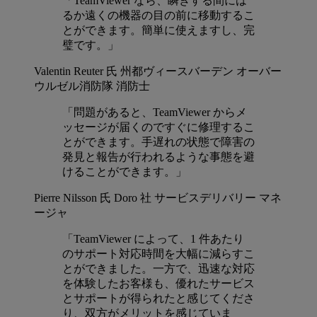
「TeamViewer なら、瞬きする間には
るか遠くの機器の目の前に移動するこ
とができます。簡単に使えますし、完
璧です。」
Valentin Reuter 氏
州都ヴィースバーデン オーバー
ウルゼル消防隊 消防士
「問題があると、TeamViewer からメ
ッセージが届くのですぐに修理するこ
とができます。手遅れの状態で障害の
発見と報告が行われるような事態を避
けることができます。」
Pierre Nilsson 氏
Doro 社 サービスデリバリー マネ
ージャ
「TeamViewer によって、1 件あたり
のサポート対応時間を大幅に減らすこ
とができました。一方で、迅速な対応
を体験したお客様も、優れたサービス
とサポートが得られたと感じてくださ
り、双方がメリットを感じていま