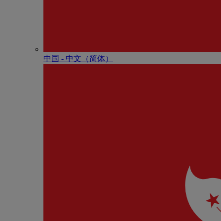
中国 - 中⽂（简体）