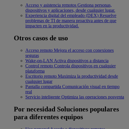
Acceso y asistencia remotos
Gestiona personas,
dispositivos y aplicaciones, desde cualquier lugar.
Experiencia digital del empleado (DEX)
Resuelve
problemas de TI de manera proactiva antes de que
impacten en la productividad.
Otros casos de uso
Acceso remoto
Mejora el acceso con conexiones
seguras
Wake-on-LAN
Activa dispositivos a distancia
Control remoto
Controla dispositivos en cualquier
plataforma
Escritorio remoto
Maximiza la productividad desde
cualquier lugar
Pantalla compartida
Comunicación visual en tiempo
real
Servicio inteligente
Optimiza las operaciones posventa
Por necesidad
Soluciones populares
para diferentes equipos