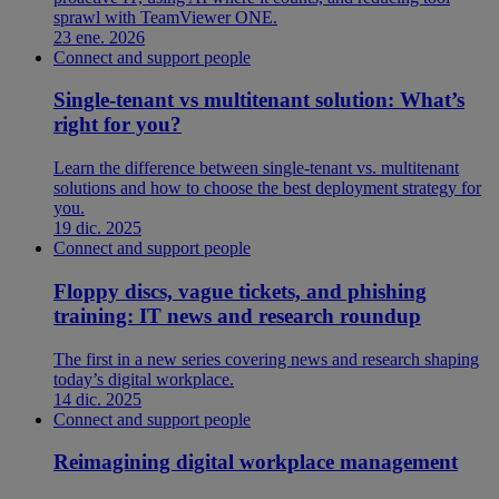
sprawl with TeamViewer ONE.
23 ene. 2026
Connect and support people
Single-tenant vs multitenant solution: What’s
right for you?
Learn the difference between single-tenant vs. multitenant
solutions and how to choose the best deployment strategy for
you.
19 dic. 2025
Connect and support people
Floppy discs, vague tickets, and phishing
training: IT news and research roundup
The first in a new series covering news and research shaping
today’s digital workplace.
14 dic. 2025
Connect and support people
Reimagining digital workplace management