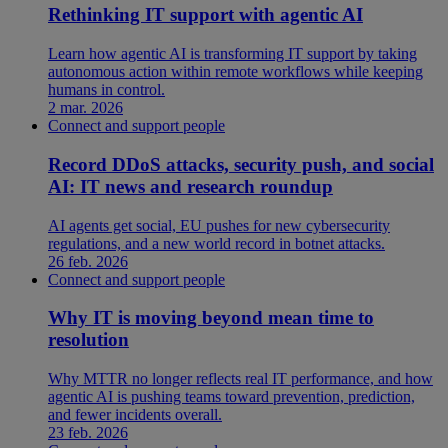
Rethinking IT support with agentic AI
Learn how agentic AI is transforming IT support by taking
autonomous action within remote workflows while keeping
humans in control.
2 mar. 2026
Connect and support people
Record DDoS attacks, security push, and social
AI: IT news and research roundup
AI agents get social, EU pushes for new cybersecurity
regulations, and a new world record in botnet attacks.
26 feb. 2026
Connect and support people
Why IT is moving beyond mean time to
resolution
Why MTTR no longer reflects real IT performance, and how
agentic AI is pushing teams toward prevention, prediction,
and fewer incidents overall.
23 feb. 2026