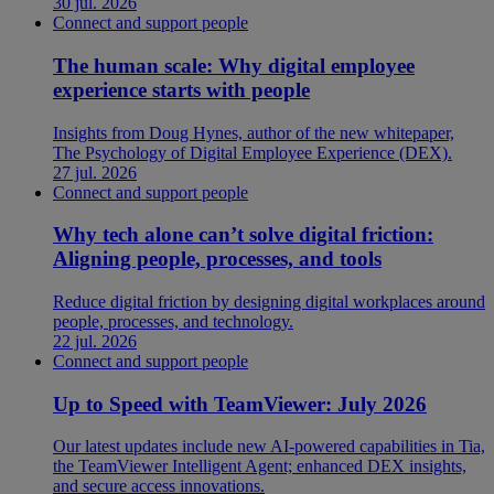
30 jul. 2026
Connect and support people
The human scale: Why digital employee
experience starts with people
Insights from Doug Hynes, author of the new whitepaper,
The Psychology of Digital Employee Experience (DEX).
27 jul. 2026
Connect and support people
Why tech alone can’t solve digital friction:
Aligning people, processes, and tools
Reduce digital friction by designing digital workplaces around
people, processes, and technology.
22 jul. 2026
Connect and support people
Up to Speed with TeamViewer: July 2026
Our latest updates include new AI-powered capabilities in Tia,
the TeamViewer Intelligent Agent; enhanced DEX insights,
and secure access innovations.