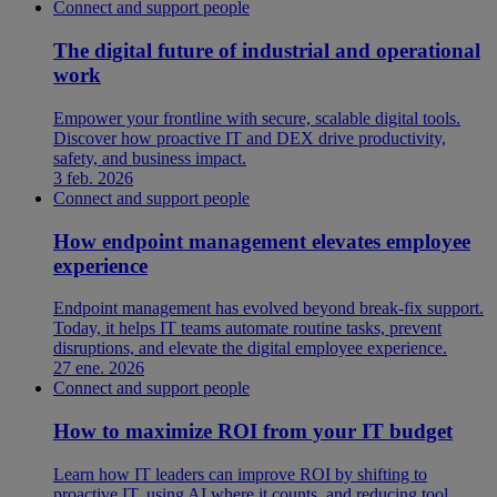
Connect and support people
The digital future of industrial and operational
work
Empower your frontline with secure, scalable digital tools.
Discover how proactive IT and DEX drive productivity,
safety, and business impact.
3 feb. 2026
Connect and support people
How endpoint management elevates employee
experience
Endpoint management has evolved beyond break-fix support.
Today, it helps IT teams automate routine tasks, prevent
disruptions, and elevate the digital employee experience.
27 ene. 2026
Connect and support people
How to maximize ROI from your IT budget
Learn how IT leaders can improve ROI by shifting to
proactive IT, using AI where it counts, and reducing tool