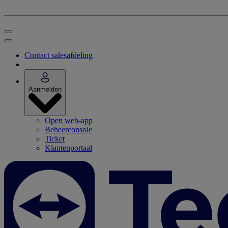
Contact salesafdeling
Aanmelden
Open web-app
Beheerconsole
Ticket
Klantenportaal