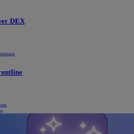
wer DEX
oplossen
ontline
king
ng