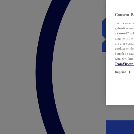
Consent B
TeamViewer en
gebruikerserv
akkoord"
te 
gegevens die 
die zijn verz
cookies en d
betreft de ex
wijzigen, kun
TeamViewer 
Imprint