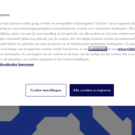
anner
 haar partners willen graag cookies en soortgelijke technologieën ("Cookie") op uw apparaat p
aring en onze marketingmaatregelen te personaliseren, evenals voor analytische doeleinden. Do
klikken, stemt u in met (i) onze instelling en het gebruik van alle cookies en (ii) onze verdere v
zijn verzameld tijdens het gebruik van de cookies, die vervolgens kunnen worden gecombineer
ameld tijdens uw gebruik van onze producten en de bijbehorende analytische maatregelen. De pla
e verwerking van de gegevens worden verder beschreven in ons
cookiebeleid
en ons
privacybele
acte doeleinden, de ontvangers van de cookies en de duur van de opslag van de cookies. Als u u
t u de plaatsing van cookies aanpassen in de Cookie-instellingen.
downloaden
Impressum
Cookie-instellingen
Alle cookies accepteren