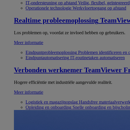
IT-ondersteuning op afstand
Veilig, flexibel, geïntegreerd
Operationele technologie
Werkvloertoegang op afstand
Realtime probleemoplossing
TeamVie
Los problemen op, voordat ze invloed hebben op gebruikers.
Meer informatie
Eindpuntprobleemoplossing
Problemen identificeren en 
Eindpuntautomatisering
IT-routinetaken automatiseren
Verbonden werknemer
TeamViewer Fr
Hogere efficiëntie met industriële aangevulde realiteit.
Meer informatie
Logistiek en magazijnopslag
Handsfree materiaalverwer
Opleiding en onboarding
Snelle onboarding en bijscholi