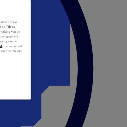
laatsen om uw
or op
"Ik ga
erwerking van de
d met gegevens
atsing van de
id
, met name wat
w voorkeuren wilt