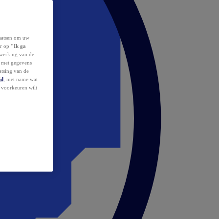
laatsen om uw
or op
"Ik ga
erwerking van de
d met gegevens
atsing van de
id
, met name wat
w voorkeuren wilt