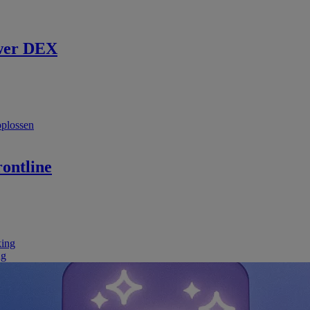
wer DEX
oplossen
ontline
king
ng