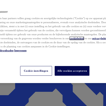
anner
 haar partners willen graag cookies en soortgelijke technologieën ("Cookie") op uw apparaat p
aring en onze marketingmaatregelen te personaliseren, evenals voor analytische doeleinden. Do
klikken, stemt u in met (i) onze instelling en het gebruik van alle cookies en (ii) onze verdere v
zijn verzameld tijdens het gebruik van de cookies, die vervolgens kunnen worden gecombineer
ameld tijdens uw gebruik van onze producten en de bijbehorende analytische maatregelen. De pla
e verwerking van de gegevens worden verder beschreven in ons
cookiebeleid
en ons
privacybele
acte doeleinden, de ontvangers van de cookies en de duur van de opslag van de cookies. Als u u
t u de plaatsing van cookies aanpassen in de Cookie-instellingen.
downloaden
Impressum
Cookie-instellingen
Alle cookies accepteren