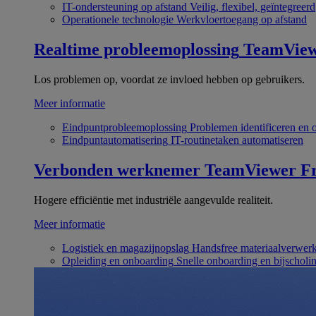
IT-ondersteuning op afstand
Veilig, flexibel, geïntegreerd
Operationele technologie
Werkvloertoegang op afstand
Realtime probleemoplossing
TeamVie
Los problemen op, voordat ze invloed hebben op gebruikers.
Meer informatie
Eindpuntprobleemoplossing
Problemen identificeren en 
Eindpuntautomatisering
IT-routinetaken automatiseren
Verbonden werknemer
TeamViewer Fr
Hogere efficiëntie met industriële aangevulde realiteit.
Meer informatie
Logistiek en magazijnopslag
Handsfree materiaalverwer
Opleiding en onboarding
Snelle onboarding en bijscholi