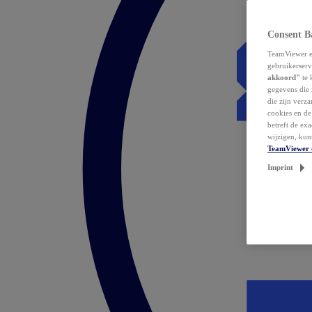
Consent B
TeamViewer en
gebruikerserv
akkoord"
te 
gegevens die 
die zijn verz
cookies en d
betreft de ex
wijzigen, kun
TeamViewer 
Imprint