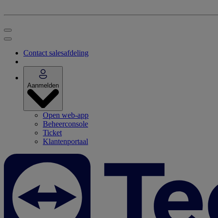
Contact salesafdeling
Aanmelden
Open web-app
Beheerconsole
Ticket
Klantenportaal