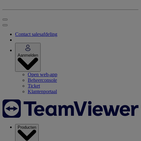
Contact salesafdeling
Aanmelden
Open web-app
Beheerconsole
Ticket
Klantenportaal
Producten