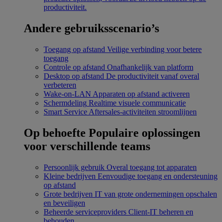
productiviteit.
Andere gebruiksscenario’s
Toegang op afstand
Veilige verbinding voor betere
toegang
Controle op afstand
Onafhankelijk van platform
Desktop op afstand
De productiviteit vanaf overal
verbeteren
Wake-on-LAN
Apparaten op afstand activeren
Schermdeling
Realtime visuele communicatie
Smart Service
Aftersales-activiteiten stroomlijnen
Op behoefte
Populaire oplossingen
voor verschillende teams
Persoonlijk gebruik
Overal toegang tot apparaten
Kleine bedrijven
Eenvoudige toegang en ondersteuning
op afstand
Grote bedrijven
IT van grote ondernemingen opschalen
en beveiligen
Beheerde serviceproviders
Client-IT beheren en
behouden