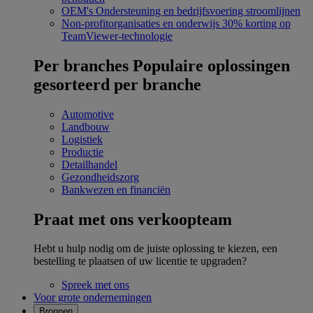
OEM's
Ondersteuning en bedrijfsvoering stroomlijnen
Non-profitorganisaties en onderwijs
30% korting op
TeamViewer-technologie
Per branches
Populaire oplossingen
gesorteerd per branche
Automotive
Landbouw
Logistiek
Productie
Detailhandel
Gezondheidszorg
Bankwezen en financiën
Praat met ons verkoopteam
Hebt u hulp nodig om de juiste oplossing te kiezen, een
bestelling te plaatsen of uw licentie te upgraden?
Spreek met ons
Voor grote ondernemingen
Bronnen