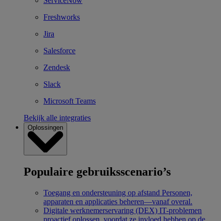
ServiceNow
Freshworks
Jira
Salesforce
Zendesk
Slack
Microsoft Teams
Bekijk alle integraties
Oplossingen
Populaire gebruiksscenario’s
Toegang en ondersteuning op afstand
Personen,
apparaten en applicaties beheren—vanaf overal.
Digitale werknemerservaring (DEX)
IT-problemen
proactief oplossen, voordat ze invloed hebben op de