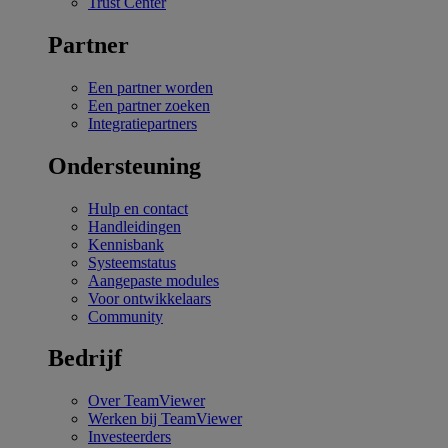
Trust Center
Partner
Een partner worden
Een partner zoeken
Integratiepartners
Ondersteuning
Hulp en contact
Handleidingen
Kennisbank
Systeemstatus
Aangepaste modules
Voor ontwikkelaars
Community
Bedrijf
Over TeamViewer
Werken bij TeamViewer
Investeerders