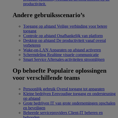
productiviteit.
Andere gebruiksscenario’s
Toegang op afstand
Veilige verbinding voor betere
toegang
Controle op afstand
Onafhankelijk van platform
Desktop op afstand
De productiviteit vanaf overal
verbeteren
Wake-on-LAN
Apparaten op afstand activeren
Schermdeling
Realtime visuele communicatie
Smart Service
Aftersales-activiteiten stroomlijnen
Op behoefte
Populaire oplossingen
voor verschillende teams
Persoonlijk gebruik
Overal toegang tot apparaten
Kleine bedrijven
Eenvoudige toegang en ondersteuning
op afstand
Grote bedrijven
IT van grote ondernemingen opschalen
en beveiligen
Beheerde serviceproviders
Client-IT beheren en
behouden