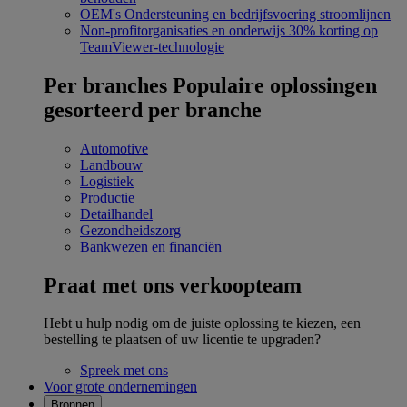
OEM's
Ondersteuning en bedrijfsvoering stroomlijnen
Non-profitorganisaties en onderwijs
30% korting op
TeamViewer-technologie
Per branches
Populaire oplossingen
gesorteerd per branche
Automotive
Landbouw
Logistiek
Productie
Detailhandel
Gezondheidszorg
Bankwezen en financiën
Praat met ons verkoopteam
Hebt u hulp nodig om de juiste oplossing te kiezen, een
bestelling te plaatsen of uw licentie te upgraden?
Spreek met ons
Voor grote ondernemingen
Bronnen