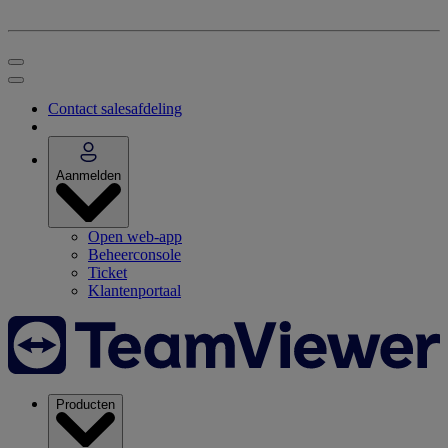
Contact salesafdeling
Aanmelden
Open web-app
Beheerconsole
Ticket
Klantenportaal
Producten