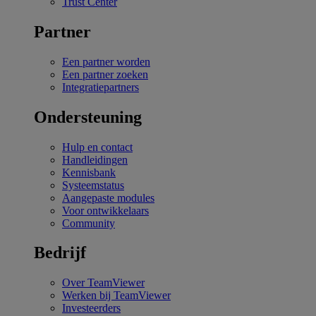
Trust Center
Partner
Een partner worden
Een partner zoeken
Integratiepartners
Ondersteuning
Hulp en contact
Handleidingen
Kennisbank
Systeemstatus
Aangepaste modules
Voor ontwikkelaars
Community
Bedrijf
Over TeamViewer
Werken bij TeamViewer
Investeerders