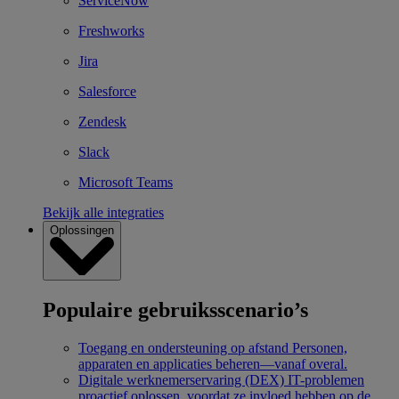
ServiceNow
Freshworks
Jira
Salesforce
Zendesk
Slack
Microsoft Teams
Bekijk alle integraties
Oplossingen
Populaire gebruiksscenario’s
Toegang en ondersteuning op afstand
Personen,
apparaten en applicaties beheren—vanaf overal.
Digitale werknemerservaring (DEX)
IT-problemen
proactief oplossen, voordat ze invloed hebben op de