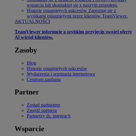
wsparcia lub skontaktuj się z naszym zespołem.
Historie osiągniętych sukcesów
Zapoznaj się z
wynikami osiągniętymi przez klientów TeamViewer.
AKTUALNOŚCI
TeamViewer informuje o szybkim przyjęciu swojej oferty
Al wśród klientów.
Zasoby
Blog
Historie osiągniętych sukcesów
Wydarzenia i seminaria internetowe
Centrum zaufania
Partner
Zostań partnerem
Znajdź partnera
Partnerzy ds. integracji
Wsparcie