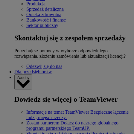
Produkcja
Sprzedaż detaliczna
Opieka zdrowotna
Bankowość i finanse
Sektor publiczny
Skontaktuj się z zespołem sprzedaży
Potrzebujesz pomocy w wyborze odpowiedniego
rozwiązania, złożeniu zamówienia lub aktualizacji licencji?
Odezwij się do nas
Dla przedsiębiorstw
Zasoby
Dowiedz się więcej o TeamViewer
Informacje na temat TeamViewer
Bezpieczne łączenie
ludzi, miejsc i rzeczy.
Zostań partnerem
Dołącz do naszego globalnego
programu partnerskiego TeamUP.
Skontaktuj się z działem wsparcia
Przejrzyj artykuły