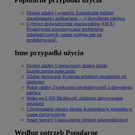
Dostęp zdalny i wsparcie
Zarządzanie ludźmi,
urządzeniami i aplikacjami — z dowolnego miejsca.
Cyfrowe doświadczenie pracowników (DEX)
Proaktywnie rozwiązywanie problemów
informatycznych, zanim wpłyną one na
produktywność.
Inne przypadki użycia
Dostęp zdalny
Usprawniony dostęp dzięki
bezpiecznemu połączeniu
Zdalne sterowanie
Kontrola urządzeń niezależnie od
platformy
Pulpit zdalny
Zwiększona produktywność z dowolnego
miejsca
Wake-on-LAN
Możliwość zdalnego aktywowania
urządzeń
Udostępnianie obrazu ekranu
Komunikacja wizualna w
czasie rzeczywistym
Smart Service
Usprawnienie obsługi posprzedażowej
Według potrzeb
Popularne