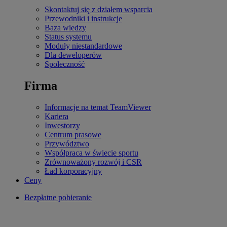
Skontaktuj się z działem wsparcia
Przewodniki i instrukcje
Baza wiedzy
Status systemu
Moduły niestandardowe
Dla deweloperów
Społeczność
Firma
Informacje na temat TeamViewer
Kariera
Inwestorzy
Centrum prasowe
Przywództwo
Współpraca w świecie sportu
Zrównoważony rozwój i CSR
Ład korporacyjny
Ceny
Bezpłatne pobieranie