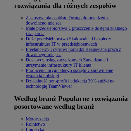
rozwiązania dla różnych zespołów
Zastosowania osobiste
Dostęp do urządzeń z
dowolnego miejsca
Małe przedsiębiorstwa
Uproszczenie dostępu zdalnego
i wsparcia
Duże przedsiębiorstwa
Skalowalna i bezpieczna
infrastruktura IT w przedsiębiorstwach
Freelancerzy i cyfrowi nomadzi
Bezpieczna praca z
dowolnego miejsca
Dostawcy usług zarządzanych
Zarządzanie i
utrzymanie infrastruktury IT klienta
Producenci oryginalnego sprzętu
Usprawnienie
wsparcia i obsługi
Działalność non-profit i edukacja
30% zniżki na
technologię TeamViewer
Według branż
Popularne rozwiązania
posortowane według branż
Motoryzacja
Rolnictwo
Logistyka