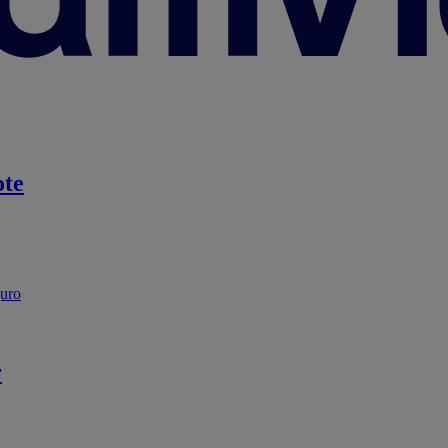
te
guro
r