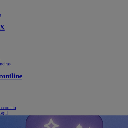
a
EX
s
neiras
ontline
m contato
 ágil