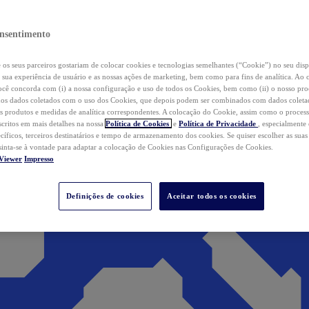
nsentimento
os seus parceiros gostariam de colocar cookies e tecnologias semelhantes (“Cookie”) no seu disp
a sua experiência de usuário e as nossas ações de marketing, bem como para fins de analítica. Ao 
cê concorda com (i) a nossa configuração e uso de todos os Cookies, bem como (ii) o nosso pr
os dados coletados com o uso dos Cookies, que depois podem ser combinados com dados coletad
s produtos e medidas de analítica correspondentes. A colocação do Cookie, assim como o proces
scritos em mais detalhes na nossa
Política de Cookies
e
Política de Privacidade
, especialmente
ecíficos, terceiros destinatários e tempo de armazenamento dos cookies. Se quiser escolher as suas
 sinta-se à vontade para adaptar a colocação de Cookies nas Configurações de Cookies.
Viewer
Impresso
Definições de cookies
Aceitar todos os cookies