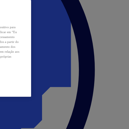
ositivo para
clicar em “Eu
ocessamento
os a partir do
samento dos
 em relação aos
 próprias