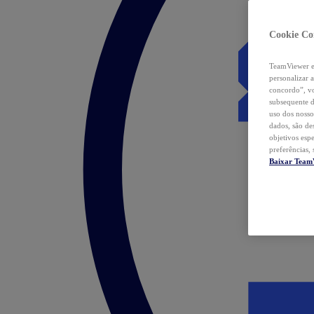
Cookie Co
TeamViewer e 
personalizar 
concordo”, vo
subsequente d
uso dos nosso
dados, são de
objetivos esp
preferências,
Baixar Team