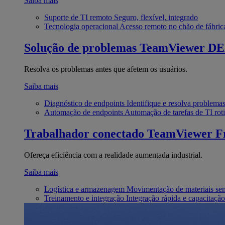
Saiba mais
Suporte de TI remoto
Seguro, flexível, integrado
Tecnologia operacional
Acesso remoto no chão de fábric
Solução de problemas
TeamViewer D
Resolva os problemas antes que afetem os usuários.
Saiba mais
Diagnóstico de endpoints
Identifique e resolva problema
Automação de endpoints
Automação de tarefas de TI roti
Trabalhador conectado
TeamViewer Fr
Ofereça eficiência com a realidade aumentada industrial.
Saiba mais
Logística e armazenagem
Movimentação de materiais se
Treinamento e integração
Integração rápida e capacitação