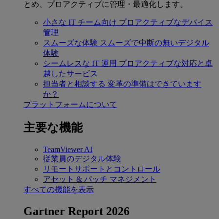
とめ、プロアクティブに管理・最適化します。
小さな IT チーム向け
プロアクティブなデバイス
管理
スムーズな体験
スムーズで中断の無いデジタル
体験
シームレスな IT 運用
プロアクティブな対応と卓
越したサービス
担当者と相談する
変革の準備はできています
か？
プラットフォームについて
主要な機能
TeamViewer AI
従業員のデジタル体験
リモートサポートとコントロール
アセット & パッチ マネジメント
すべての機能を表示
Gartner Report 2026