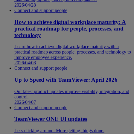
2026/04/28
Connect and support people
How to achieve digital workplace maturity: A
practical roadmap for people, processes, and
technology
Learn how to achieve digital workplace maturity with a
practical roadmap across people, processes, and technology to
improve employee experience.
2026/04/08
Connect and support people
Up to Speed with TeamViewer: April 2026
Our latest product updates improve visibility, integration, and
control.
2026/04/07
Connect and support people
TeamViewer ONE UI updates
Less clicking around. More getting things done.