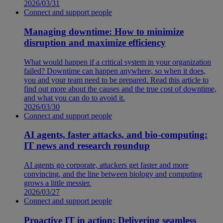
2026/03/31
Connect and support people
Managing downtime: How to minimize
disruption and maximize efficiency
What would happen if a critical system in your organization
failed? Downtime can happen anywhere, so when it does,
you and your team need to be prepared. Read this article to
find out more about the causes and the true cost of downtime,
and what you can do to avoid it.
2026/03/30
Connect and support people
AI agents, faster attacks, and bio-computing:
IT news and research roundup
AI agents go corporate, attackers get faster and more
convincing, and the line between biology and computing
grows a little messier.
2026/03/27
Connect and support people
Proactive IT in action: Delivering seamless