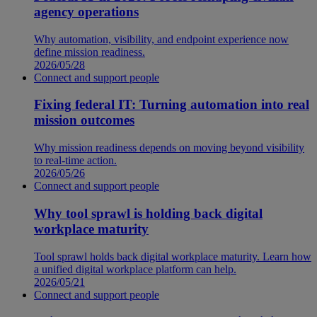
agency operations
Why automation, visibility, and endpoint experience now
define mission readiness.
2026/05/28
Connect and support people
Fixing federal IT: Turning automation into real
mission outcomes
Why mission readiness depends on moving beyond visibility
to real-time action.
2026/05/26
Connect and support people
Why tool sprawl is holding back digital
workplace maturity
Tool sprawl holds back digital workplace maturity. Learn how
a unified digital workplace platform can help.
2026/05/21
Connect and support people