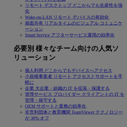
リモート デスクトップ
どこからでも生産性を強
化
Wake-on-LAN
リモート デバイスの有効化
画面共有
リアルタイムのビジュアル コミュニケ
ーション
Smart Service
アフターサービス運用の効率化
必要別
様々なチーム向けの人気ソ
リューション
個人利用
どこからでもデバイスへアクセス
小規模事業者
リモート アクセスとサポートを手
軽に
企業
大企業・組織の IT を拡張・保護する
管理サービス プロバイダー
クライアントの IT を
管理・保守する
OEM
サポートと業務の効率化
非営利団体と教育機関
TeamViewer テクノロジー
が 30% オフ