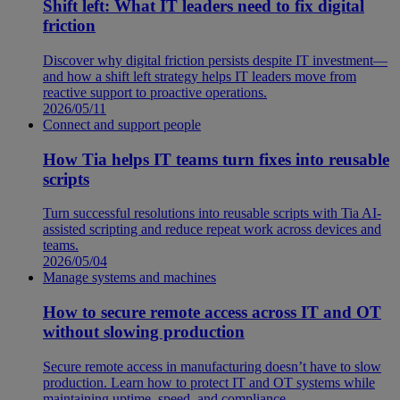
Shift left: What IT leaders need to fix digital
friction
Discover why digital friction persists despite IT investment—
and how a shift left strategy helps IT leaders move from
reactive support to proactive operations.
2026/05/11
Connect and support people
How Tia helps IT teams turn fixes into reusable
scripts
Turn successful resolutions into reusable scripts with Tia AI-
assisted scripting and reduce repeat work across devices and
teams.
2026/05/04
Manage systems and machines
How to secure remote access across IT and OT
without slowing production
Secure remote access in manufacturing doesn’t have to slow
production. Learn how to protect IT and OT systems while
maintaining uptime, speed, and compliance.