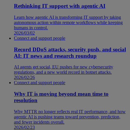
Rethinking IT support with agentic AI
Learn how agentic AI is transforming IT support by taking
autonomous action within remote workflows while keeping
humans in control.
2026/03/02
Connect and support people
Record DDoS attacks, security push, and social
AI: IT news and research roundup
AI agents get social, EU pushes for new cybersecurity
regulations, and a new world record in botnet attacks.
2026/02/26
Connect and support people
Why IT is moving beyond mean time to
resolution
Why MTTR no longer reflects real IT performance, and how
agentic AI is pushing teams toward prevention, prediction,
and fewer incidents overall.
2026/02/23