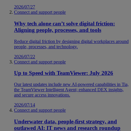
2026/07/27
Connect and support people
Why tech alone can’t solve digital friction:
Aligning people, processes, and tools
Reduce digital friction by designing digital workplaces around
people, processes, and technology.
2026/07/22
Connect and support people
Up to Speed with TeamViewer: July 2026
Our latest updates include new AI-powered capabilities in Tia,
the TeamViewer Intelligent Agent; enhanced DEX insights,
and secure access innovations.
2026/07/14
Connect and support people
Underwater data, people-first strategy, and
outlawed AI: IT news and research roundup