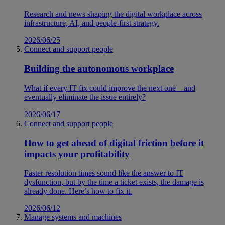
Research and news shaping the digital workplace across
infrastructure, AI, and people-first strategy.
2026/06/25
Connect and support people
Building the autonomous workplace
What if every IT fix could improve the next one—and
eventually eliminate the issue entirely?
2026/06/17
Connect and support people
How to get ahead of digital friction before it
impacts your profitability
Faster resolution times sound like the answer to IT
dysfunction, but by the time a ticket exists, the damage is
already done. Here’s how to fix it.
2026/06/12
Manage systems and machines