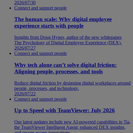
2026/07/30
Connect and support people
The human scale: Why digital employee
experience starts with people
Insights from Doug Hynes, author of the new whitepaper,
The Psychology of Digital Employee Experience (DEX).
2026/07/27
Connect and support people
Why tech alone can’t solve digital friction:
Aligning people, processes, and tools
Reduce digital friction by designing digital workplaces around
people, processes, and technology.
2026/07/22
Connect and support people
Up to Speed with TeamViewer: July 2026
Our latest updates include new AI-powered capabilities in Tia,
the TeamViewer Intelligent Agent; enhanced DEX insights,
and secure access innovations.