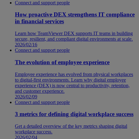
Connect and support people
How proactive DEX strengthens IT compliance
in financial services
Learn how TeamViewer DEX supports IT teams in building
secure, resilient, and compliant digital environments at scale.
2026/02/16
Connect and support people
The evolution of employee experience
Employee experience has evolved from physical workplaces
to digital-first environments. Learn why digital employee
experience (DEX) is now central to productivity, retention,
and customer experience.
2026/02/09
Connect and support people
3 metrics for defining digital workplace success
Get a detailed overview of the key metrics shaping digital
workplace success.
2026/02/04