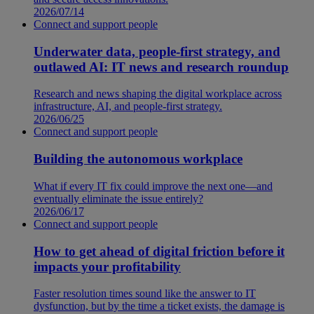
2026/07/14
Connect and support people
Underwater data, people-first strategy, and
outlawed AI: IT news and research roundup
Research and news shaping the digital workplace across
infrastructure, AI, and people-first strategy.
2026/06/25
Connect and support people
Building the autonomous workplace
What if every IT fix could improve the next one—and
eventually eliminate the issue entirely?
2026/06/17
Connect and support people
How to get ahead of digital friction before it
impacts your profitability
Faster resolution times sound like the answer to IT
dysfunction, but by the time a ticket exists, the damage is