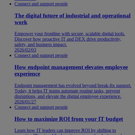
Connect and support people
The digital future of industrial and operational
work
Empower your frontline with secure, scalable digital tools.
Discover how proactive IT and DEX drive productivity,
safety, and business impact.
2026/02/03
Connect and support people
How endpoint management elevates employee
experience
Endpoint management has evolved beyond break-fix support.
Today, it helps IT teams automate routine tasks, prevent
disruptions, and elevate the digital employee experience.
2026/01/27
Connect and support people
How to maximize ROI from your IT budget
Learn how IT leaders can improve ROI by shifting to