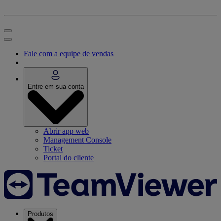
Fale com a equipe de vendas
Entre em sua conta
Abrir app web
Management Console
Ticket
Portal do cliente
Produtos