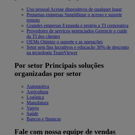
Uso pessoal
Acesse dispositivos de qualquer lugar
Pequenas empresas
Simplifique o acesso e suporte
remoto
Grandes empresas
Expanda e proteja a TI corporativa
Provedores de serviços gerenciados
Gerencie e cuide
da TI dos clientes
OEMs
Otimize o suporte e as operações
Setor sem fins lucrativos e educação
30% de desconto
na tecnologia TeamViewer
Por setor
Principais soluções
organizadas por setor
Automotiva
Agricultura
Logística
Manufatura
Varejo
Saúde
Bancos e finanças
Fale com nossa equipe de vendas