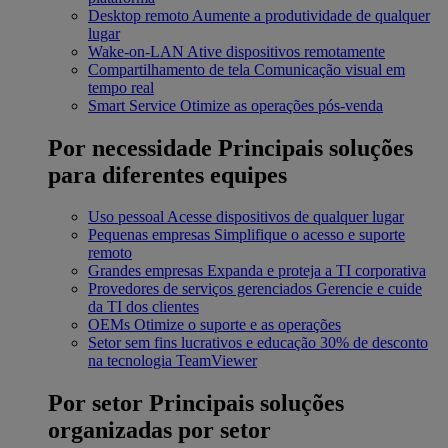
Desktop remoto
Aumente a produtividade de qualquer
lugar
Wake-on-LAN
Ative dispositivos remotamente
Compartilhamento de tela
Comunicação visual em
tempo real
Smart Service
Otimize as operações pós-venda
Por necessidade
Principais soluções
para diferentes equipes
Uso pessoal
Acesse dispositivos de qualquer lugar
Pequenas empresas
Simplifique o acesso e suporte
remoto
Grandes empresas
Expanda e proteja a TI corporativa
Provedores de serviços gerenciados
Gerencie e cuide
da TI dos clientes
OEMs
Otimize o suporte e as operações
Setor sem fins lucrativos e educação
30% de desconto
na tecnologia TeamViewer
Por setor
Principais soluções
organizadas por setor