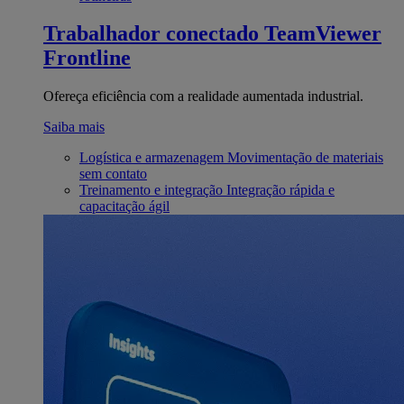
Trabalhador conectado
TeamViewer
Frontline
Ofereça eficiência com a realidade aumentada industrial.
Saiba mais
Logística e armazenagem
Movimentação de materiais
sem contato
Treinamento e integração
Integração rápida e
capacitação ágil