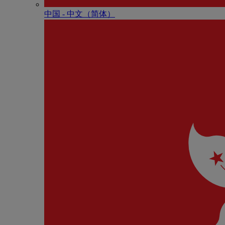
中国 - 中⽂（简体）