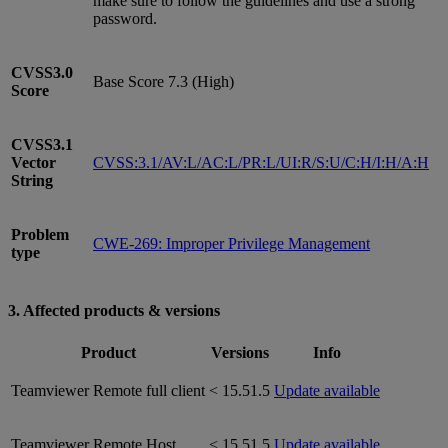
make sure to follow the guidelines and use a strong
password.
CVSS3.0
Base Score 7.3 (High)
Score
CVSS3.1
Vector
CVSS:3.1/AV:L/AC:L/PR:L/UI:R/S:U/C:H/I:H/A:H
String
Problem
CWE-269: Improper Privilege Management
type
3. Affected products & versions
Product
Versions
Info
Teamviewer Remote full client
< 15.51.5
Update available
Teamviewer Remote Host
< 15.51.5
Update available