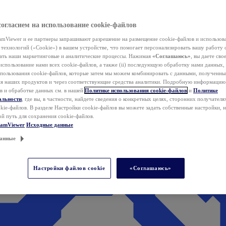
согласием на использование cookie-файлов
mViewer и ее партнеры запрашивают разрешение на размещение cookie-файлов и использов
технологий («Cookie») в вашем устройстве, что помогает персонализировать вашу работу 
ать наши маркетинговые и аналитические процессы. Нажимая
«Соглашаюсь»
, вы даете свое
использование нами всех cookie-файлов, а также (ii) последующую обработку нами данных,
спользования cookie-файлов, которые затем мы можем комбинировать с данными, полученным
ия наших продуктов и через соответствующие средства аналитики. Подробную информацию
в и обработке данных см. в нашей
Политике использования cookie-файлов
и
Политике
альности
, где вы, в частности, найдете сведения о конкретных целях, сторонних получателя
kie-файлов. В разделе Настройки cookie-файлов вы можете задать собственные настройки, 
ой путь для сохранения cookie-файлов.
eamViewer
Исходные данные
анные
Настройки файлов cookie
«Соглашаюсь»