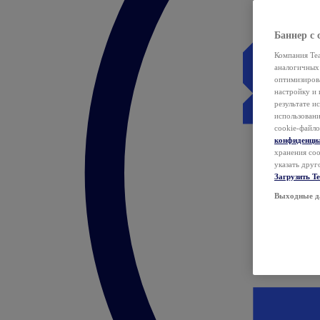
Баннер с 
Компания Tea
аналогичных 
оптимизиров
настройку и 
результате и
использован
cookie-файло
конфиденци
хранения coo
указать друг
Загрузить T
Выходные д