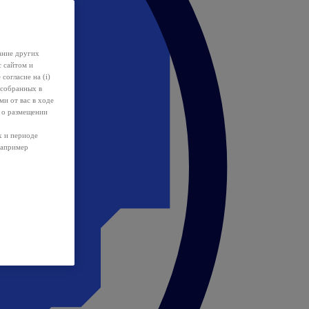
ание других
с сайтом и
 согласие на (i)
 собранных в
и от вас в ходе
 о размещении
х и периоде
например