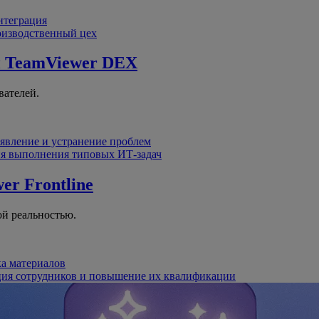
интеграция
оизводственный цех
й
TeamViewer DEX
вателей.
явление и устранение проблем
я выполнения типовых ИТ-задач
er Frontline
й реальностью.
ка материалов
ция сотрудников и повышение их квалификации