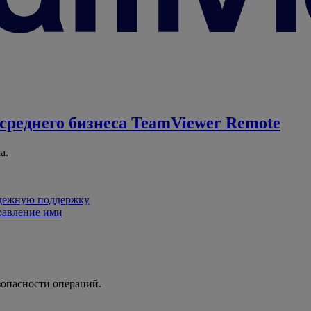
среднего бизнеса
TeamViewer Remote
а.
адежную поддержку
равление ими
зопасности операций.