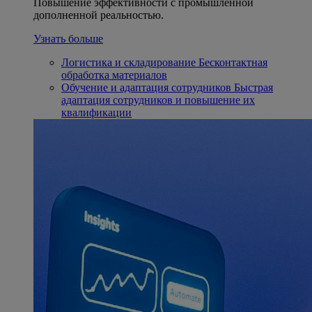
Повышение эффективности с промышленной
дополненной реальностью.
Узнать больше
Логистика и складирование
Бесконтактная
обработка материалов
Обучение и адаптация сотрудников
Быстрая
адаптация сотрудников и повышение их
квалификации