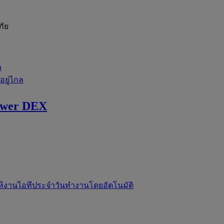
ภัย
ว
่อยู่ไกล
ewer DEX
ห้งานไอทีประจำวันทำงานโดยอัตโนมัติ