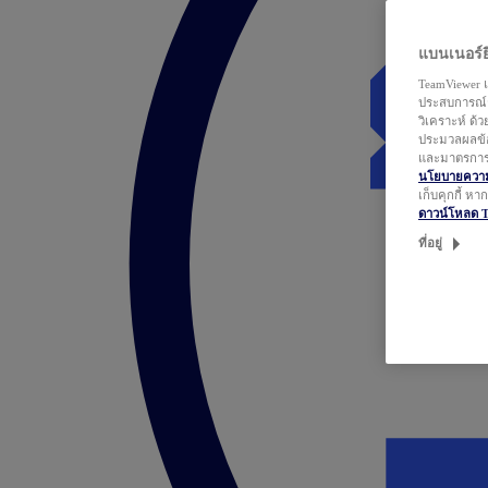
แบนเนอร์ยิ
TeamViewer แ
ประสบการณ์ก
วิเคราะห์ ด้
ประมวลผลข้อ
และมาตรการว
นโยบายความเ
เก็บคุกกี้ ห
ดาวน์โหลด 
ที่อยู่