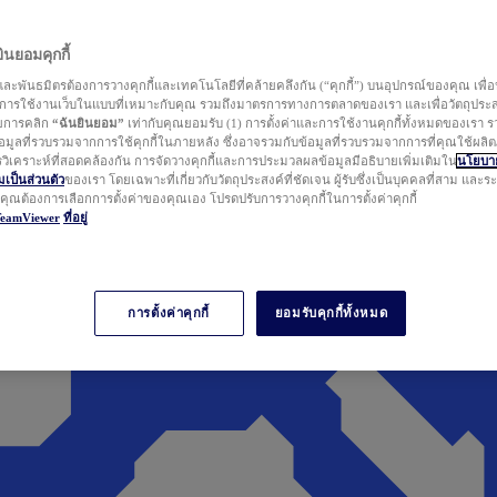
นยอมคุกกี้
ละพันธมิตรต้องการวางคุกกี้และเทคโนโลยีที่คล้ายคลึงกัน (“คุกกี้”) บนอุปกรณ์ของคุณ เพื่อ
ารใช้งานเว็บในแบบที่เหมาะกับคุณ รวมถึงมาตรการทางการตลาดของเรา และเพื่อวัตถุประ
วยการคลิก
“ฉันยินยอม”
เท่ากับคุณยอมรับ (1) การตั้งค่าและการใช้งานคุกกี้ทั้งหมดของเรา ร
มูลที่รวบรวมจากการใช้คุกกี้ในภายหลัง ซึ่งอาจรวมกับข้อมูลที่รวบรวมจากการที่คุณใช้ผลิ
ิเคราะห์ที่สอดคล้องกัน การจัดวางคุกกี้และการประมวลผลข้อมูลมีอธิบายเพิ่มเติมใน
นโยบาย
ป็นส่วนตัว
ของเรา โดยเฉพาะที่เกี่ยวกับวัตถุประสงค์ที่ชัดเจน ผู้รับซึ่งเป็นบุคคลที่สาม และ
ากคุณต้องการเลือกการตั้งค่าของคุณเอง โปรดปรับการวางคุกกี้ในการตั้งค่าคุกกี้
TeamViewer
ที่อยู่
การตั้งค่าคุกกี้
ยอมรับคุกกี้ทั้งหมด