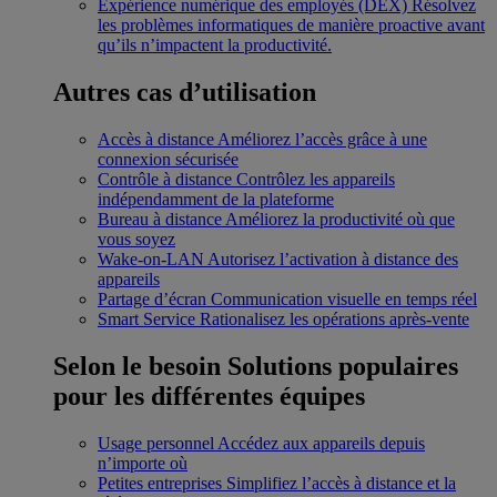
Expérience numérique des employés (DEX)
Résolvez
les problèmes informatiques de manière proactive avant
qu’ils n’impactent la productivité.
Autres cas d’utilisation
Accès à distance
Améliorez l’accès grâce à une
connexion sécurisée
Contrôle à distance
Contrôlez les appareils
indépendamment de la plateforme
Bureau à distance
Améliorez la productivité où que
vous soyez
Wake-on-LAN
Autorisez l’activation à distance des
appareils
Partage d’écran
Communication visuelle en temps réel
Smart Service
Rationalisez les opérations après-vente
Selon le besoin
Solutions populaires
pour les différentes équipes
Usage personnel
Accédez aux appareils depuis
n’importe où
Petites entreprises
Simplifiez l’accès à distance et la