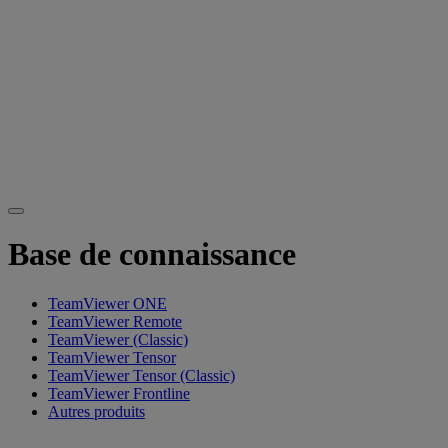
Base de connaissance
TeamViewer ONE
TeamViewer Remote
TeamViewer (Classic)
TeamViewer Tensor
TeamViewer Tensor (Classic)
TeamViewer Frontline
Autres produits