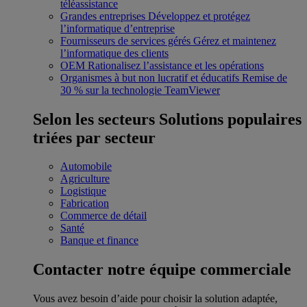
téléassistance
Grandes entreprises
Développez et protégez
l’informatique d’entreprise
Fournisseurs de services gérés
Gérez et maintenez
l’informatique des clients
OEM
Rationalisez l’assistance et les opérations
Organismes à but non lucratif et éducatifs
Remise de
30 % sur la technologie TeamViewer
Selon les secteurs
Solutions populaires
triées par secteur
Automobile
Agriculture
Logistique
Fabrication
Commerce de détail
Santé
Banque et finance
Contacter notre équipe commerciale
Vous avez besoin d’aide pour choisir la solution adaptée,