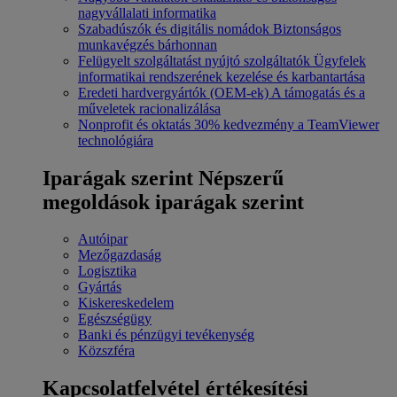
nagyvállalati informatika
Szabadúszók és digitális nomádok
Biztonságos
munkavégzés bárhonnan
Felügyelt szolgáltatást nyújtó szolgáltatók
Ügyfelek
informatikai rendszerének kezelése és karbantartása
Eredeti hardvergyártók (OEM-ek)
A támogatás és a
műveletek racionalizálása
Nonprofit és oktatás
30% kedvezmény a TeamViewer
technológiára
Iparágak szerint
Népszerű
megoldások iparágak szerint
Autóipar
Mezőgazdaság
Logisztika
Gyártás
Kiskereskedelem
Egészségügy
Banki és pénzügyi tevékenység
Közszféra
Kapcsolatfelvétel értékesítési