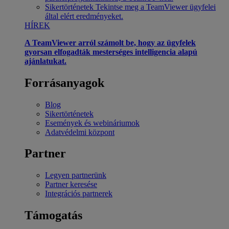
Sikertörténetek
Tekintse meg a TeamViewer ügyfelei
által elért eredményeket.
HÍREK
A TeamViewer arról számolt be, hogy az ügyfelek
gyorsan elfogadták mesterséges intelligencia alapú
ajánlatukat.
Forrásanyagok
Blog
Sikertörténetek
Események és webináriumok
Adatvédelmi központ
Partner
Legyen partnerünk
Partner keresése
Integrációs partnerek
Támogatás