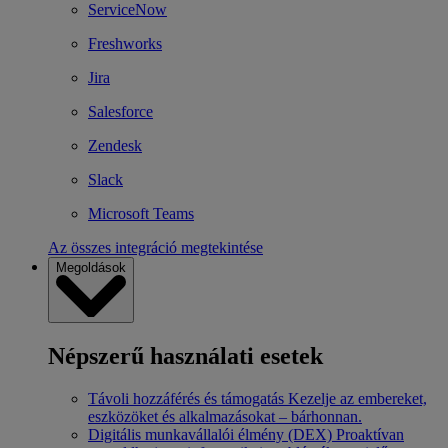
ServiceNow
Freshworks
Jira
Salesforce
Zendesk
Slack
Microsoft Teams
Az összes integráció megtekintése
Megoldások
Népszerű használati esetek
Távoli hozzáférés és támogatás
Kezelje az embereket,
eszközöket és alkalmazásokat – bárhonnan.
Digitális munkavállalói élmény (DEX)
Proaktívan