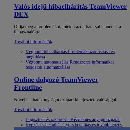
Valós idejű hibaelhárítás
TeamViewer
DEX
Oldja meg a problémákat, mielőtt azok hatással lennének a
felhasználókra.
További információk
Végponti hibaelhárítás
Problémák azonosítása és
megoldása
Végponti automatizálás
Rendszeres informatikai
feladatok automatizálása
Online dolgozó
TeamViewer
Frontline
Növelje a hatékonyságot az ipari kiterjesztett valósággal.
További információk
Logisztika és raktározás
Kézmentes anyagmozgatás
Képzés és betanítás
Gyors betanítás és továbbképzés