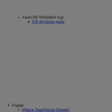
Assist AR Whitelabel App
iOS developer guide
Engage
What is TeamViewer Engage?