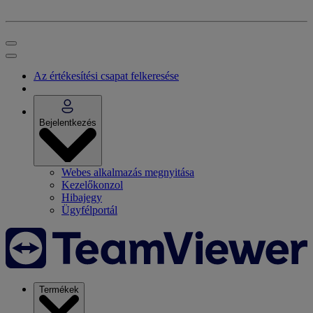
Az értékesítési csapat felkeresése
Bejelentkezés
Webes alkalmazás megnyitása
Kezelőkonzol
Hibajegy
Ügyfélportál
Termékek