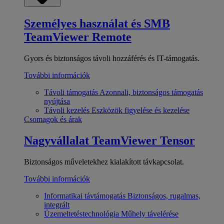
Személyes használat és SMB
TeamViewer Remote
Gyors és biztonságos távoli hozzáférés és IT-támogatás.
További információk
Távoli támogatás
Azonnali, biztonságos támogatás
nyújtása
Távoli kezelés
Eszközök figyelése és kezelése
Csomagok és árak
Nagyvállalat
TeamViewer Tensor
Biztonságos műveletekhez kialakított távkapcsolat.
További információk
Informatikai távtámogatás
Biztonságos, rugalmas,
integrált
Üzemeltetéstechnológia
Műhely távelérése