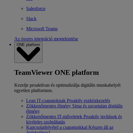
Salesforce
Slack
Microsoft Teams
Az összes integráció megtekintése
ONE platform
TeamViewer ONE platform
Kezelje proaktívan és optimalizálja digitális munkahelyét
egyetlen platformon.
Lean IT-csapatoknak
Proaktív eszközkezelés
Zökkenőmentes élmény
Sima és zavartalan digitális
élmény
Zökkenőmentes IT-műveletek
Proaktív javítások és
kivételes szolgáltatás
Kapcsolatfelvétel a csapatunkkal
Készen áll az
átalakulásra?