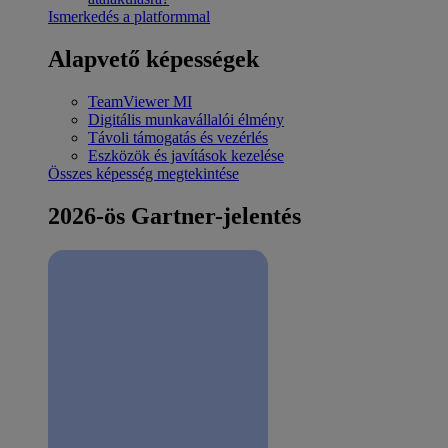
Ismerkedés a platformmal
Alapvető képességek
TeamViewer MI
Digitális munkavállalói élmény
Távoli támogatás és vezérlés
Eszközök és javítások kezelése
Összes képesség megtekintése
2026-ös Gartner-jelentés