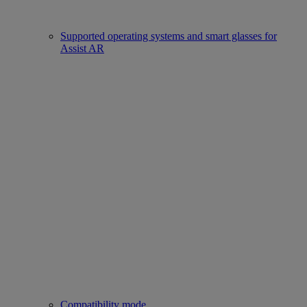
Supported operating systems and smart glasses for
Assist AR
Compatibility mode