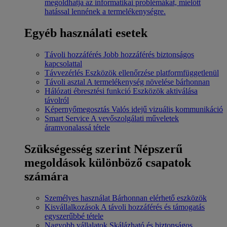
megoldhatja az informatikai problémákat, mielőtt
hatással lennének a termelékenységre.
Egyéb használati esetek
Távoli hozzáférés
Jobb hozzáférés biztonságos
kapcsolattal
Távvezérlés
Eszközök ellenőrzése platformfüggetlenül
Távoli asztal
A termelékenység növelése bárhonnan
Hálózati ébresztési funkció
Eszközök aktiválása
távolról
Képernyőmegosztás
Valós idejű vizuális kommunikáció
Smart Service
A vevőszolgálati műveletek
áramvonalassá tétele
Szükségesség szerint
Népszerű
megoldások különböző csapatok
számára
Személyes használat
Bárhonnan elérhető eszközök
Kisvállalkozások
A távoli hozzáférés és támogatás
egyszerűbbé tétele
Nagyobb vállalatok
Skálázható és biztonságos