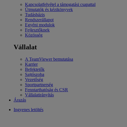
Kapcsolatfelvétel a támogatási csapattal
Útmutatók és kézikönyvek
Tudásbázis
Rendszerállapot
Egyéni modulok
Fejlesztőknek
Közösség
Vállalat
A TeamViewer bemutatása
Karrier
Befektetők
Sajtószoba
Vezetőség
Sportpartnerség
Fenntarthatóság és CSR
Vállalatirányítás
Árazás
Ingyenes letöltés