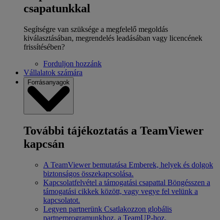
csapatunkkal
Segítségre van szüksége a megfelelő megoldás
kiválasztásában, megrendelés leadásában vagy licencének
frissítésében?
Forduljon hozzánk
Vállalatok számára
Forrásanyagok
További tájékoztatás a TeamViewer
kapcsán
A TeamViewer bemutatása
Emberek, helyek és dolgok
biztonságos összekapcsolása.
Kapcsolatfelvétel a támogatási csapattal
Böngésszen a
támogatási cikkek között, vagy vegye fel velünk a
kapcsolatot.
Legyen partnerünk
Csatlakozzon globális
partnerprogramunkhoz, a TeamUP-hoz.