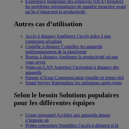
Expérience numérique des employés (DEX)
Résolvez
les problèmes informatiques de manière proactive avant
qu’ils n’impactent la productivité.
Autres cas d’utilisation
Accès à distance
Améliorez l’accès grâce à une
connexion sécurisée
Contrôle à distance
Contrôlez les appareils
indépendamment de la plateforme
Bureau à distance
Améliorez la productivité où que
vous soyez
Wake-on-LAN
Autorisez l’activation à distance des
appareils
Partage d’écran
Communication visuelle en temps réel
Smart Service
Rationalisez les opérations après-vente
Selon le besoin
Solutions populaires
pour les différentes équipes
Usage personnel
Accédez aux appareils depuis
n’importe où
Petites entreprises
Simplifiez l’accès à distance et la