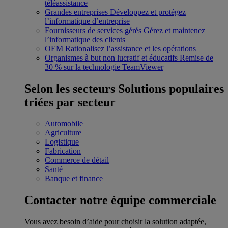
téléassistance
Grandes entreprises
Développez et protégez
l’informatique d’entreprise
Fournisseurs de services gérés
Gérez et maintenez
l’informatique des clients
OEM
Rationalisez l’assistance et les opérations
Organismes à but non lucratif et éducatifs
Remise de
30 % sur la technologie TeamViewer
Selon les secteurs
Solutions populaires
triées par secteur
Automobile
Agriculture
Logistique
Fabrication
Commerce de détail
Santé
Banque et finance
Contacter notre équipe commerciale
Vous avez besoin d’aide pour choisir la solution adaptée,