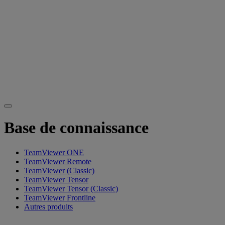
Base de connaissance
TeamViewer ONE
TeamViewer Remote
TeamViewer (Classic)
TeamViewer Tensor
TeamViewer Tensor (Classic)
TeamViewer Frontline
Autres produits