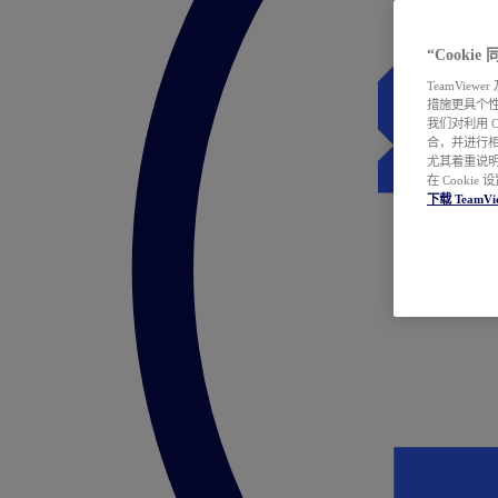
“Cooki
TeamVie
措施更具个
我们对利用 
合，并进行
尤其着重说明
在 Cookie
下载 TeamVi