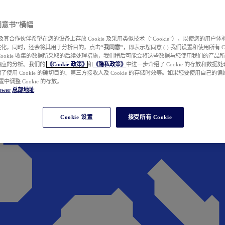
e 同意书”横幅
wer 及其合作伙伴希望在您的设备上存放 Cookie 及采用类似技术（“Cookie”），以使您的用
性化，同时，还会将其用于分析目的。点击
“我同意”
，即表示您同意 (i) 我们设置和使用所有 Cook
Cookie 收集的数据所采取的后续处理措施，我们稍后可能会将这些数据与您使用我们的产品
相应的分析。我们的
《Cookie 政策》
和
《隐私政策》
中进一步介绍了 Cookie 的存放和数据
了使用 Cookie 的确切目的、第三方接收人及 Cookie 的存储时效等。如果您要使用自己的
 设置中调整 Cookie 的存放。
ewer
总部地址
Cookie 设置
接受所有 Cookie