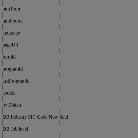
utmTerm
utmSource
language
pageUrl
formId
programId
lastProgramId
cookie
jwtToken
DB Industry SIC Code New field
DB Job level