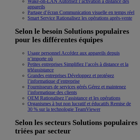
Wake-on-LAN
Autorisez l’activation à distance des
appareils
Partage d’écran
Communication visuelle en temps réel
Smart Service
Rationalisez les opérations après-vente
Selon le besoin
Solutions populaires
pour les différentes équipes
Usage personnel
Accédez aux appareils depuis
n’importe où
Petites entreprises
Simplifiez l’accès à distance et la
téléassistance
Grandes entreprises
Développez et protégez
l’informatique d’entreprise
Fournisseurs de services gérés
Gérez et maintenez
l’informatique des clients
OEM
Rationalisez l’assistance et les opérations
Organismes à but non lucratif et éducatifs
Remise de
30 % sur la technologie TeamViewer
Selon les secteurs
Solutions populaires
triées par secteur