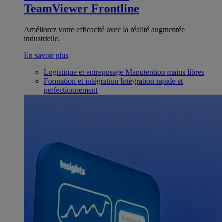
TeamViewer Frontline
Améliorez votre efficacité avec la réalité augmentée
industrielle.
En savoir plus
Logistique et entreposage
Manutention mains libres
Formation et intégration
Intégration rapide et
perfectionnement