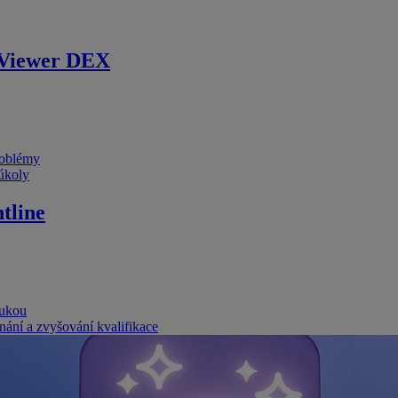
Viewer DEX
problémy
 úkoly
tline
rukou
nání a zvyšování kvalifikace