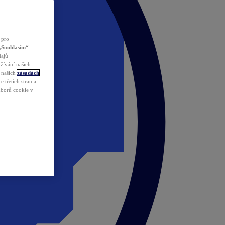
 pro
„Souhlasím“
dajů
žívání našich
v našich
zásadách
 třetích stran a
ouborů cookie v