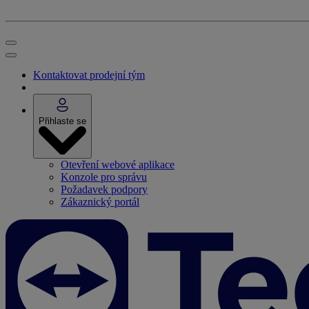
Kontaktovat prodejní tým
Přihlaste se
Otevření webové aplikace
Konzole pro správu
Požadavek podpory
Zákaznický portál