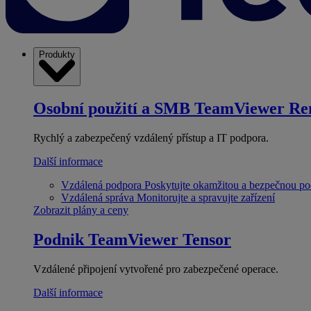
Produkty
Osobní použití a SMB
TeamViewer Re
Rychlý a zabezpečený vzdálený přístup a IT podpora.
Další informace
Vzdálená podpora
Poskytujte okamžitou a bezpečnou p
Vzdálená správa
Monitorujte a spravujte zařízení
Zobrazit plány a ceny
Podnik
TeamViewer Tensor
Vzdálené připojení vytvořené pro zabezpečené operace.
Další informace