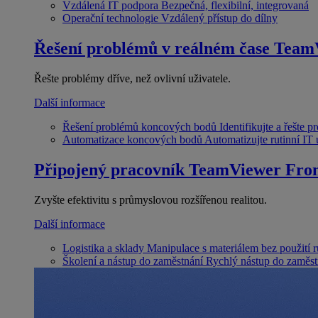
Vzdálená IT podpora
Bezpečná, flexibilní, integrovaná
Operační technologie
Vzdálený přístup do dílny
Řešení problémů v reálném čase
Team
Řešte problémy dříve, než ovlivní uživatele.
Další informace
Řešení problémů koncových bodů
Identifikujte a řešte 
Automatizace koncových bodů
Automatizujte rutinní IT
Připojený pracovník
TeamViewer Fron
Zvyšte efektivitu s průmyslovou rozšířenou realitou.
Další informace
Logistika a sklady
Manipulace s materiálem bez použití 
Školení a nástup do zaměstnání
Rychlý nástup do zaměst