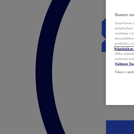
Banner sou
TeamViewer a 
přizpůsobení 
souhlasíte s 
shromážděnýc
produktů a od
týkajících se
délku ukládán
nastavení sou
Stáhnout Te
Údaje o spole