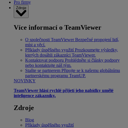
Pro firmy
Zdroje
Více informací o TeamViewer
O společnosti TeamViewer
Bezpečné propojení lidí,
míst a věcí.
Příklady úspěšného využití
Prozkoumejte výsledky,
kterých dosáhli zákazníci TeamViewer.
Kontaktovat podporu
Prohlédněte si články podpory
nebo kontaktujte náš tým.
Staňte se partnerem
Připojte se k našemu globálnímu
partnerskému programu TeamUP.
NOVINKY
TeamViewer hlásí rychlé přijetí jeho nabídky umělé
inteligence zákazníky.
Zdroje
Blog
Příklady úspěšného využití