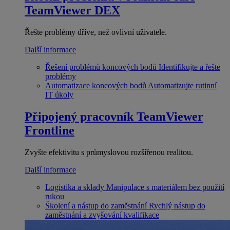
TeamViewer DEX
Řešte problémy dříve, než ovlivní uživatele.
Další informace
Řešení problémů koncových bodů
Identifikujte a řešte
problémy
Automatizace koncových bodů
Automatizujte rutinní
IT úkoly
Připojený pracovník
TeamViewer
Frontline
Zvyšte efektivitu s průmyslovou rozšířenou realitou.
Další informace
Logistika a sklady
Manipulace s materiálem bez použití
rukou
Školení a nástup do zaměstnání
Rychlý nástup do
zaměstnání a zvyšování kvalifikace