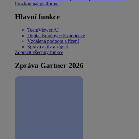
Prozkoumat platformu
Hlavní funkce
TeamViewer AI
Digital Employee Experience
Vzdálená podpora a řízení
Správa aktiv a záplat
Zobrazit všechny funkce
Zpráva Gartner 2026