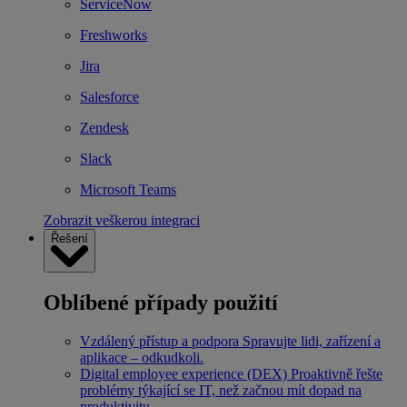
ServiceNow
Freshworks
Jira
Salesforce
Zendesk
Slack
Microsoft Teams
Zobrazit veškerou integraci
Řešení
Oblíbené případy použití
Vzdálený přístup a podpora
Spravujte lidi, zařízení a
aplikace – odkudkoli.
Digital employee experience (DEX)
Proaktivně řešte
problémy týkající se IT, než začnou mít dopad na
produktivitu.