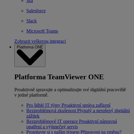
Jira
Salesforce
Slack
Microsoft Teams
Zobrazit veškerou integraci
Platforma ONE
Platforma TeamViewer ONE
Proaktivně spravujte a optimalizujte své digitální pracoviště
v jedné platformě.
Pro štíhlé IT týmy
Proaktivní správa zařízení
Bezproblémová zkušenost
Plynulý a nerušený digitální
zážitek
Bezproblémové IT operace
Proaktivní nápravná
opatření a výjimečný servis
Promluvte si s naším týmem
Připraveni na změnu?