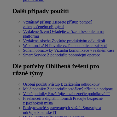
Další případy použití
Vzdálený přístup
Zlepšete přístup pomocí
zabezpečeného připojení
Vzdálené řízení
Ovládejte zařízení bez ohledu na
platformu
Vzdálená plocha
Zvyšujte produktivitu odkudkoli
Wake-on-LAN
Povolte vzdálenou aktivaci zařízení
Sdílení obrazovky
Vizuální komunikace v reálném čase
Smart Service
Zjednodušte poprodejní operace
Dle potřeby
Oblíbená řešení pro
různé týmy
Osobní použití
Přístup k zařízením odkudkoliv
Malé podniky
Zjednodušte vzdálený přístup a podporu
Velké podniky
Rozšiřujte a zabezpečte podnikové IT
Freelanceři a digitální nomádi
Pracujte bezpečně
z jakéhokoli místa
Poskytovatelé spravovaných služeb
Spravujte a
udržujte klientské IT