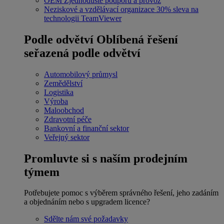
OEM
Zjednodušte podporu a provoz
Neziskové a vzdělávací organizace
30% sleva na
technologii TeamViewer
Podle odvětví
Oblíbená řešení
seřazená podle odvětví
Automobilový průmysl
Zemědělství
Logistika
Výroba
Maloobchod
Zdravotní péče
Bankovní a finanční sektor
Veřejný sektor
Promluvte si s naším prodejním
týmem
Potřebujete pomoc s výběrem správného řešení, jeho zadáním
a objednáním nebo s upgradem licence?
Sdělte nám své požadavky