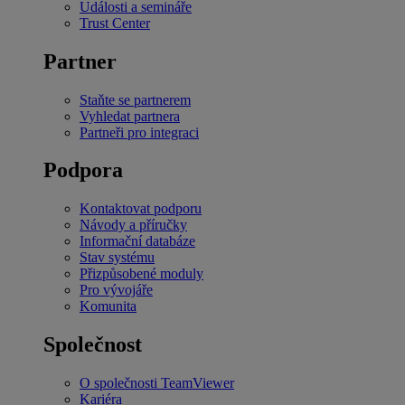
Události a semináře
Trust Center
Partner
Staňte se partnerem
Vyhledat partnera
Partneři pro integraci
Podpora
Kontaktovat podporu
Návody a příručky
Informační databáze
Stav systému
Přizpůsobené moduly
Pro vývojáře
Komunita
Společnost
O společnosti TeamViewer
Kariéra