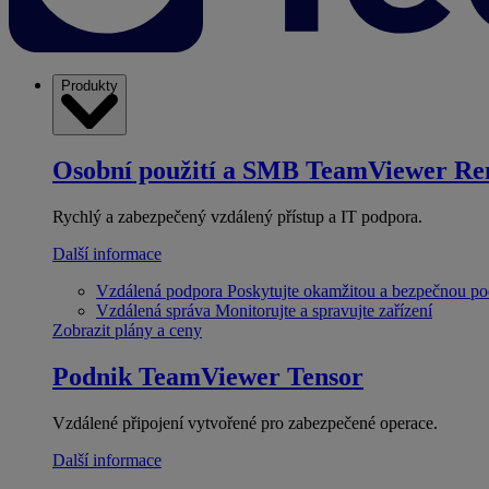
Produkty
Osobní použití a SMB
TeamViewer Re
Rychlý a zabezpečený vzdálený přístup a IT podpora.
Další informace
Vzdálená podpora
Poskytujte okamžitou a bezpečnou p
Vzdálená správa
Monitorujte a spravujte zařízení
Zobrazit plány a ceny
Podnik
TeamViewer Tensor
Vzdálené připojení vytvořené pro zabezpečené operace.
Další informace