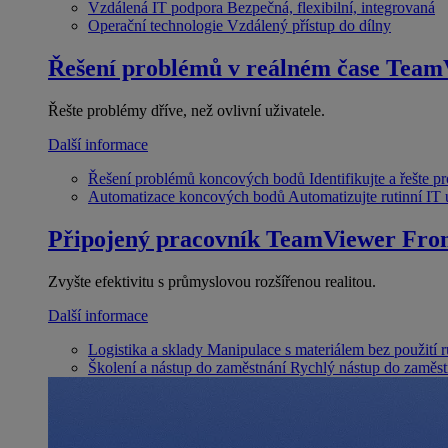
Vzdálená IT podpora
Bezpečná, flexibilní, integrovaná
Operační technologie
Vzdálený přístup do dílny
Řešení problémů v reálném čase
Team
Řešte problémy dříve, než ovlivní uživatele.
Další informace
Řešení problémů koncových bodů
Identifikujte a řešte 
Automatizace koncových bodů
Automatizujte rutinní IT
Připojený pracovník
TeamViewer Fron
Zvyšte efektivitu s průmyslovou rozšířenou realitou.
Další informace
Logistika a sklady
Manipulace s materiálem bez použití 
Školení a nástup do zaměstnání
Rychlý nástup do zaměst