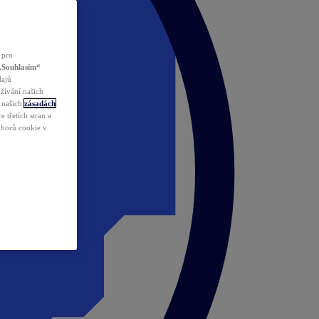
 pro
„Souhlasím“
dajů
žívání našich
v našich
zásadách
 třetích stran a
ouborů cookie v