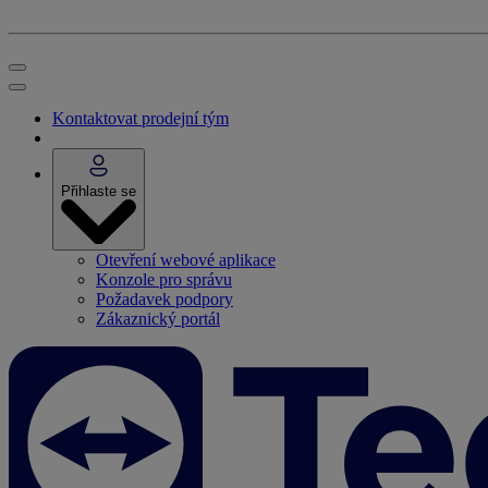
Kontaktovat prodejní tým
Přihlaste se
Otevření webové aplikace
Konzole pro správu
Požadavek podpory
Zákaznický portál