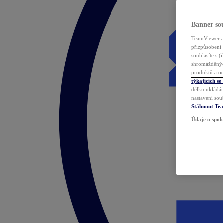
Banner sou
TeamViewer a 
přizpůsobení 
souhlasíte s 
shromážděnýc
produktů a od
týkajících se
délku ukládán
nastavení sou
Stáhnout Te
Údaje o spole