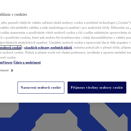
hlasu s cookies
jeho partneři chtějí do vašeho zařízení uložit soubory cookie a podobné technologie („Cookie“)
vašeho uživatelského zážitku a naše marketingová opatření i pro analytické účely. Kliknutím na
(i) naším nastavením a používáním všech souborů cookie a (ii) s naším následným zpracováním ú
h z používání cookies, které pak mohou být kombinovány s údaji shromážděnými z vašeho pou
povídajících analytických opatření. Umístění souborů cookie a zpracování dat je dále popsáno 
 souborů cookie
a
zásadách ochrany osobních údajů
, zejména pokud jde o přesné účely, příjemce
í souborů cookie. Pokud si přejete zvolit své vlastní preference, neváhejte a upravte umístění s
borů cookie.
amViewer
Údaje o společnosti
čnosti
Nastavení souborů cookie
Přijmout všechny soubory cookie