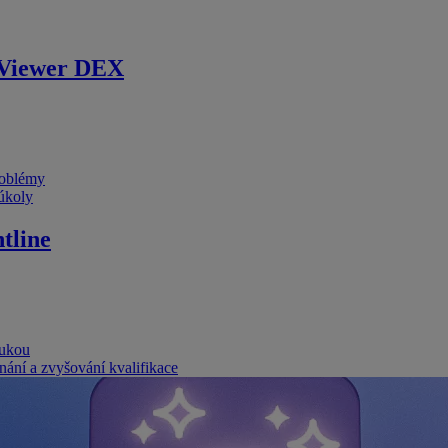
Viewer DEX
problémy
 úkoly
tline
rukou
nání a zvyšování kvalifikace