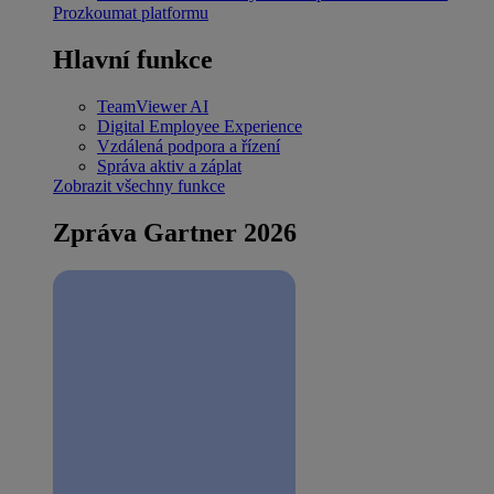
Prozkoumat platformu
Hlavní funkce
TeamViewer AI
Digital Employee Experience
Vzdálená podpora a řízení
Správa aktiv a záplat
Zobrazit všechny funkce
Zpráva Gartner 2026