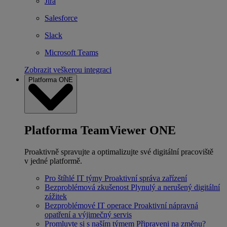
Jira
Salesforce
Slack
Microsoft Teams
Zobrazit veškerou integraci
Platforma ONE
Platforma TeamViewer ONE
Proaktivně spravujte a optimalizujte své digitální pracoviště
v jedné platformě.
Pro štíhlé IT týmy
Proaktivní správa zařízení
Bezproblémová zkušenost
Plynulý a nerušený digitální
zážitek
Bezproblémové IT operace
Proaktivní nápravná
opatření a výjimečný servis
Promluvte si s naším týmem
Připraveni na změnu?