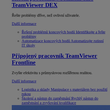
TeamViewer DEX
Řešte problémy dříve, než ovlivní uživatele.
Další informace
Řešení problémů koncových bodů
Identifikujte a řešte
problémy
Automatizace koncových bodů
Automatizujte rutinní
IT úkoly
Připojený pracovník
TeamViewer
Frontline
Zvyšte efektivitu s průmyslovou rozšířenou realitou.
Další informace
Logistika a sklady
Manipulace s materiálem bez použití
rukou
Školení a nástup do zaměstnání
Rychlý nástup do
zaměstnání a zvyšování kvalifikace