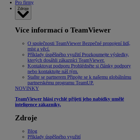
Pro firmy
Zdroje
Více informací o TeamViewer
O společnosti TeamViewer
Bezpečné propojení lidí,
míst a věcí.
Příklady úspěšného využití
Prozkoumejte výsledky,
kterých dosáhli zákazníci TeamViewer.
Kontaktovat podporu
Prohlédněte si články podpory
nebo kontaktujte náš tým.
Staňte se partnerem
Připojte se k našemu globálnímu
partnerskému programu TeamUP.
NOVINKY
TeamViewer hlásí rychlé přijetí jeho nabídky umělé
inteligence zákazníky.
Zdroje
Blog
Příklady úspěšného využití