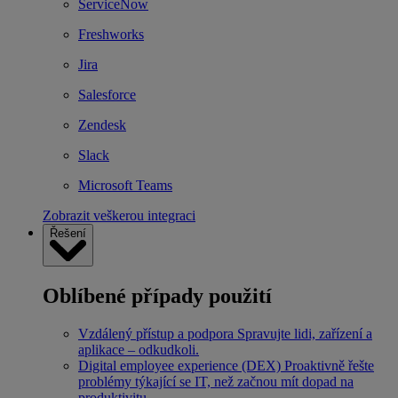
ServiceNow
Freshworks
Jira
Salesforce
Zendesk
Slack
Microsoft Teams
Zobrazit veškerou integraci
Řešení
Oblíbené případy použití
Vzdálený přístup a podpora
Spravujte lidi, zařízení a
aplikace – odkudkoli.
Digital employee experience (DEX)
Proaktivně řešte
problémy týkající se IT, než začnou mít dopad na
produktivitu.