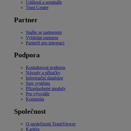
Události a semináře
Trust Center
Partner
Staňte se partnerem
Vyhledat partnera
Partneři pro integraci
Podpora
Kontaktovat podporu
Návody a příručky
Informační databáze
Stav systému
Přizpůsobené moduly
Pro vývojáře
Komunita
Společnost
O společnosti TeamViewer
Kariéra