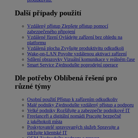
Další případy použití
Vzdálený přístup
Zlepšete přístup pomocí
zabezpečeného připojení
Vzdálené řízení
Ovládejte zařízení bez ohledu na
platformu
Vzdálená plocha
Zvyšujte produktivitu odkudkoli
Wake-on-LAN
Povolte vzdálenou aktivaci zařízení
Sdílení obrazovky
Vizuální komunikace v reálném čase
Smart Service
Zjednodušte poprodejní operace
Dle potřeby
Oblíbená řešení pro
různé týmy
Osobní použití
Přístup k zařízením odkudkoliv
Malé podniky
Zjednodušte vzdálený přístup a podporu
Velké podniky
Rozšiřujte a zabezpečte podnikové IT
Freelanceři a digitální nomádi
Pracujte bezpečně
z jakéhokoli místa
Poskytovatelé spravovaných služeb
Spravujte a
udržujte klientské IT