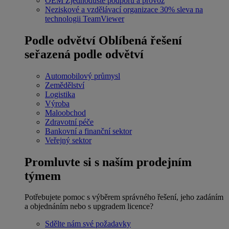
OEM
Zjednodušte podporu a provoz
Neziskové a vzdělávací organizace
30% sleva na
technologii TeamViewer
Podle odvětví
Oblíbená řešení
seřazená podle odvětví
Automobilový průmysl
Zemědělství
Logistika
Výroba
Maloobchod
Zdravotní péče
Bankovní a finanční sektor
Veřejný sektor
Promluvte si s naším prodejním
týmem
Potřebujete pomoc s výběrem správného řešení, jeho zadáním
a objednáním nebo s upgradem licence?
Sdělte nám své požadavky