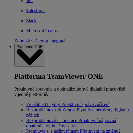
Jira
Salesforce
Slack
Microsoft Teams
Zobrazit veškerou integraci
Platforma ONE
Platforma TeamViewer ONE
Proaktivně spravujte a optimalizujte své digitální pracoviště
v jedné platformě.
Pro štíhlé IT týmy
Proaktivní správa zařízení
Bezproblémová zkušenost
Plynulý a nerušený digitální
zážitek
Bezproblémové IT operace
Proaktivní nápravná
opatření a výjimečný servis
Promluvte si s naším týmem
Připraveni na změnu?