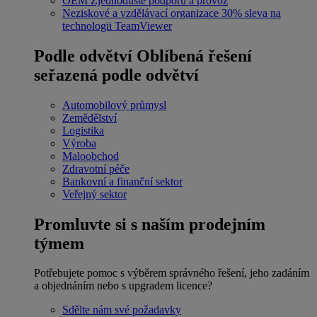
OEM
Zjednodušte podporu a provoz
Neziskové a vzdělávací organizace
30% sleva na
technologii TeamViewer
Podle odvětví
Oblíbená řešení
seřazená podle odvětví
Automobilový průmysl
Zemědělství
Logistika
Výroba
Maloobchod
Zdravotní péče
Bankovní a finanční sektor
Veřejný sektor
Promluvte si s naším prodejním
týmem
Potřebujete pomoc s výběrem správného řešení, jeho zadáním
a objednáním nebo s upgradem licence?
Sdělte nám své požadavky