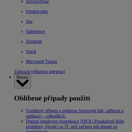
ServiceNow
Freshworks
Jira
Salesforce
Zendesk
Slack
Microsoft Teams
Zobrazit veškerou integraci
Řešení
Oblíbené případy použití
Vzdálený přístup a podpora
Spravujte lidi, zařízení a
aplikace – odkudkoli.
Digital employee experience (DEX)
Proaktivně řešte
problémy týkající se IT, než začnou mít dopad na
produktivitu.