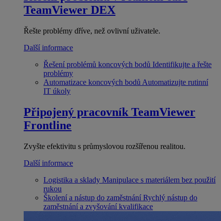
TeamViewer DEX
Řešte problémy dříve, než ovlivní uživatele.
Další informace
Řešení problémů koncových bodů
Identifikujte a řešte
problémy
Automatizace koncových bodů
Automatizujte rutinní
IT úkoly
Připojený pracovník
TeamViewer
Frontline
Zvyšte efektivitu s průmyslovou rozšířenou realitou.
Další informace
Logistika a sklady
Manipulace s materiálem bez použití
rukou
Školení a nástup do zaměstnání
Rychlý nástup do
zaměstnání a zvyšování kvalifikace