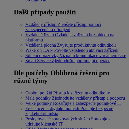
Další případy použití
Vzdálený přístup
Zlepšete přístup pomocí
zabezpečeného připojení
Vzdálené řízení
Ovládejte zařízení bez ohledu na
platformu
Vzdálená plocha
Zvyšujte produktivitu odkudkoli
Wake-on-LAN
Povolte vzdálenou aktivaci zařízení
Sdílení obrazovky
Vizuální komunikace v reálném čase
Smart Service
Zjednodušte poprodejní operace
Dle potřeby
Oblíbená řešení pro
různé týmy
Osobní použití
Přístup k zařízením odkudkoliv
Malé podniky
Zjednodušte vzdálený přístup a podporu
Velké podniky
Rozšiřujte a zabezpečte podnikové IT
Freelanceři a digitální nomádi
Pracujte bezpečně
z jakéhokoli místa
Poskytovatelé spravovaných služeb
Spravujte a
udržujte klientské IT