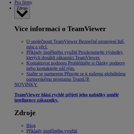
Pro firmy
Zdroje
Více informací o TeamViewer
O společnosti TeamViewer
Bezpečné propojení lidí,
míst a věcí.
Příklady úspěšného využití
Prozkoumejte výsledky,
kterých dosáhli zákazníci TeamViewer.
Kontaktovat podporu
Prohlédněte si články podpory
nebo kontaktujte náš tým.
Staňte se partnerem
Připojte se k našemu globálnímu
partnerskému programu TeamUP.
NOVINKY
TeamViewer hlásí rychlé přijetí jeho nabídky umělé
inteligence zákazníky.
Zdroje
Blog
Příklady úspěšného využití