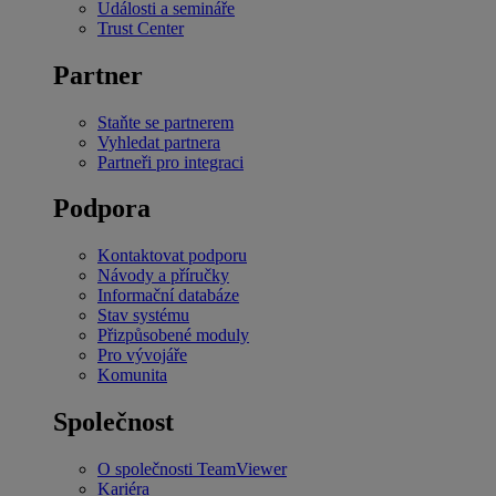
Události a semináře
Trust Center
Partner
Staňte se partnerem
Vyhledat partnera
Partneři pro integraci
Podpora
Kontaktovat podporu
Návody a příručky
Informační databáze
Stav systému
Přizpůsobené moduly
Pro vývojáře
Komunita
Společnost
O společnosti TeamViewer
Kariéra