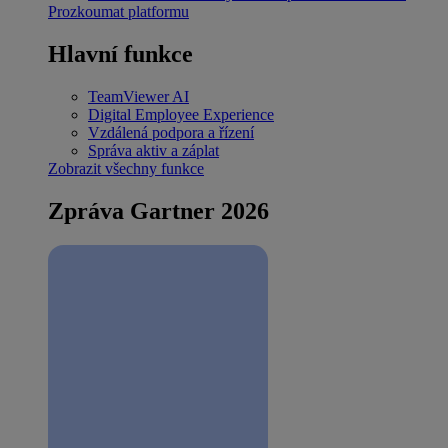
Prozkoumat platformu
Hlavní funkce
TeamViewer AI
Digital Employee Experience
Vzdálená podpora a řízení
Správa aktiv a záplat
Zobrazit všechny funkce
Zpráva Gartner 2026