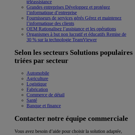
téléassistance
Grandes entreprises
Développez et protégez
l’informatique d’entreprise
Fournisseurs de services gérés
Gérez et maintenez
l’informatique des clients
OEM
Rationalisez l’assistance et les opérations
Organismes à but non lucratif et éducatifs
Remise de
30 % sur la technologie TeamViewer
Selon les secteurs
Solutions populaires
triées par secteur
Automobile
Agriculture
Logistique
Fabrication
Commerce de détail
Santé
Banque et finance
Contacter notre équipe commerciale
Vous avez besoin d’aide pour choisir la solution adaptée,