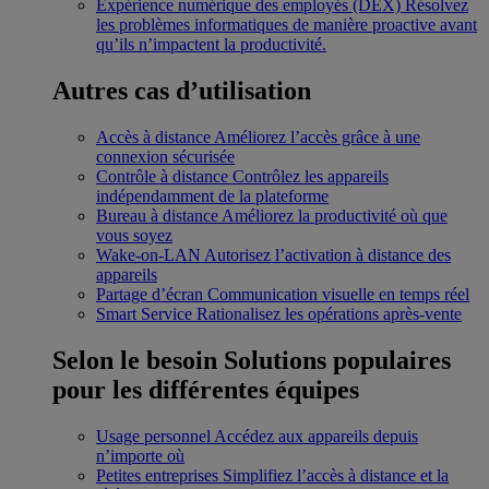
Expérience numérique des employés (DEX)
Résolvez
les problèmes informatiques de manière proactive avant
qu’ils n’impactent la productivité.
Autres cas d’utilisation
Accès à distance
Améliorez l’accès grâce à une
connexion sécurisée
Contrôle à distance
Contrôlez les appareils
indépendamment de la plateforme
Bureau à distance
Améliorez la productivité où que
vous soyez
Wake-on-LAN
Autorisez l’activation à distance des
appareils
Partage d’écran
Communication visuelle en temps réel
Smart Service
Rationalisez les opérations après-vente
Selon le besoin
Solutions populaires
pour les différentes équipes
Usage personnel
Accédez aux appareils depuis
n’importe où
Petites entreprises
Simplifiez l’accès à distance et la