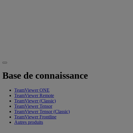
Base de connaissance
TeamViewer ONE
TeamViewer Remote
TeamViewer (Classic)
TeamViewer Tensor
TeamViewer Tensor (Classic)
TeamViewer Frontline
Autres produits