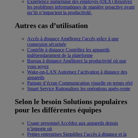
Expérience numérique des employés (DEX)
Résolvez
les problèmes informatiques de manière proactive avant
qu’ils n’impactent la productivité.
Autres cas d’utilisation
Accès à distance
Améliorez l’accès grâce à une
connexion sécurisée
Contrôle à distance
Contrôlez les appareils
indépendamment de la plateforme
Bureau à distance
Améliorez la productivité où que
vous soyez
Wake-on-LAN
Autorisez l’activation à distance des
appareils
Partage d’écran
Communication visuelle en temps réel
Smart Service
Rationalisez les opérations après-vente
Selon le besoin
Solutions populaires
pour les différentes équipes
Usage personnel
Accédez aux appareils depuis
n’importe où
Petites entreprises
Simplifiez l’accès à distance et la