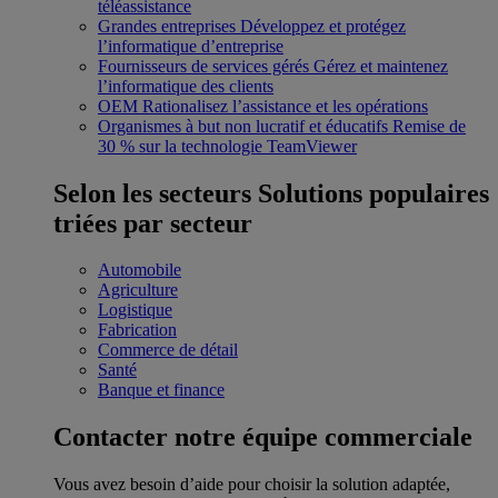
téléassistance
Grandes entreprises
Développez et protégez
l’informatique d’entreprise
Fournisseurs de services gérés
Gérez et maintenez
l’informatique des clients
OEM
Rationalisez l’assistance et les opérations
Organismes à but non lucratif et éducatifs
Remise de
30 % sur la technologie TeamViewer
Selon les secteurs
Solutions populaires
triées par secteur
Automobile
Agriculture
Logistique
Fabrication
Commerce de détail
Santé
Banque et finance
Contacter notre équipe commerciale
Vous avez besoin d’aide pour choisir la solution adaptée,