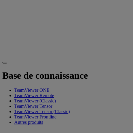
Base de connaissance
TeamViewer ONE
TeamViewer Remote
TeamViewer (Classic)
TeamViewer Tensor
TeamViewer Tensor (Classic)
TeamViewer Frontline
Autres produits