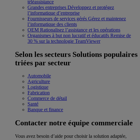
téléassistance
Grandes entreprises
Développez et protégez
l’informatique d’entreprise
Fournisseurs de services gérés
Gérez et maintenez
l’informatique des clients
OEM
Rationalisez l’assistance et les opérations
Organismes à but non lucratif et éducatifs
Remise de
30 % sur la technologie TeamViewer
Selon les secteurs
Solutions populaires
triées par secteur
Automobile
Agriculture
Logistique
Fabrication
Commerce de détail
Santé
Banque et finance
Contacter notre équipe commerciale
Vous avez besoin d’aide pour choisir la solution adaptée,