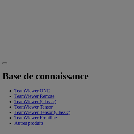
Base de connaissance
TeamViewer ONE
TeamViewer Remote
TeamViewer (Classic)
TeamViewer Tensor
TeamViewer Tensor (Classic)
TeamViewer Frontline
Autres produits