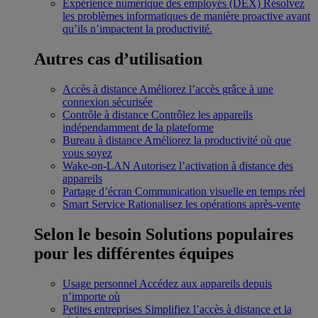
Expérience numérique des employés (DEX)
Résolvez
les problèmes informatiques de manière proactive avant
qu’ils n’impactent la productivité.
Autres cas d’utilisation
Accès à distance
Améliorez l’accès grâce à une
connexion sécurisée
Contrôle à distance
Contrôlez les appareils
indépendamment de la plateforme
Bureau à distance
Améliorez la productivité où que
vous soyez
Wake-on-LAN
Autorisez l’activation à distance des
appareils
Partage d’écran
Communication visuelle en temps réel
Smart Service
Rationalisez les opérations après-vente
Selon le besoin
Solutions populaires
pour les différentes équipes
Usage personnel
Accédez aux appareils depuis
n’importe où
Petites entreprises
Simplifiez l’accès à distance et la