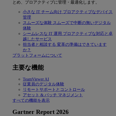
とめ、プロアクティブに管理・最適化します。
小さな IT チーム向け
プロアクティブなデバイス
管理
スムーズな体験
スムーズで中断の無いデジタル
体験
シームレスな IT 運用
プロアクティブな対応と卓
越したサービス
担当者と相談する
変革の準備はできています
か？
プラットフォームについて
主要な機能
TeamViewer AI
従業員のデジタル体験
リモートサポートとコントロール
アセット & パッチ マネジメント
すべての機能を表示
Gartner Report 2026