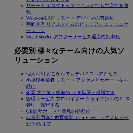
リモート デスクトップ
どこからでも生産性を強
化
Wake-on-LAN
リモート デバイスの有効化
画面共有
リアルタイムのビジュアル コミュニケ
ーション
Smart Service
アフターサービス運用の効率化
必要別
様々なチーム向けの人気ソ
リューション
個人利用
どこからでもデバイスへアクセス
小規模事業者
リモート アクセスとサポートを手
軽に
企業
大企業・組織の IT を拡張・保護する
管理サービス プロバイダー
クライアントの IT を
管理・保守する
OEM
サポートと業務の効率化
非営利団体と教育機関
TeamViewer テクノロジー
が 30% オフ